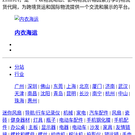
货代网，为跨境货运和国际物流提供一个交流和展示的平台。
内衣海运
分站
行业
广州
|
深圳
|
佛山
|
东莞
|
上海
|
北京
|
厦门
|
济南
|
武汉
|
天津
|
南昌
|
沈阳
|
青岛
|
昆明
|
长沙
|
南宁
|
杭州
|
中山
|
珠海
|
惠州
|
迷你风扇
|
导航/行车记录仪
|
机械
|
家电
|
汽车配件
|
风扇
|
瓷
砖
|
健身器材
|
灯具
|
瓶子
|
电动车配件
|
手机钢化膜
|
手机配
件
|
办公桌
|
主板
|
显示器
|
电器
|
电动车
|
沙发
|
家具
|
友情链
接
|
螺栓和螺母
|
螺丝
|
绞肉机
|
榨汁机
|
投影仪
|
望远镜
|
手电