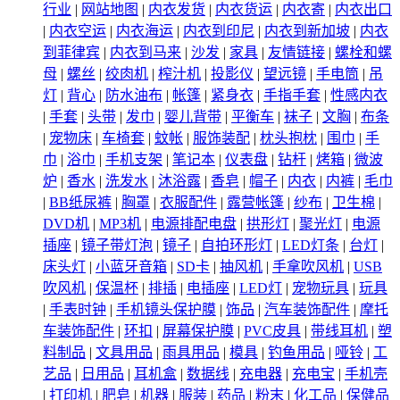
行业
|
网站地图
|
内衣发货
|
内衣货运
|
内衣寄
|
内衣出口
|
内衣空运
|
内衣海运
|
内衣到印尼
|
内衣到新加坡
|
内衣
到菲律宾
|
内衣到马来
|
沙发
|
家具
|
友情链接
|
螺栓和螺
母
|
螺丝
|
绞肉机
|
榨汁机
|
投影仪
|
望远镜
|
手电筒
|
吊
灯
|
背心
|
防水油布
|
帐篷
|
紧身衣
|
手指手套
|
性感内衣
|
手套
|
头带
|
发巾
|
婴儿背带
|
平衡车
|
袜子
|
文胸
|
布条
|
宠物床
|
车椅套
|
蚊帐
|
服饰装配
|
枕头抱枕
|
围巾
|
手
巾
|
浴巾
|
手机支架
|
笔记本
|
仪表盘
|
钻杆
|
烤箱
|
微波
炉
|
香水
|
洗发水
|
沐浴露
|
香皂
|
帽子
|
内衣
|
内裤
|
毛巾
|
BB纸尿裤
|
胸罩
|
衣服配件
|
露营帐篷
|
纱布
|
卫生棉
|
DVD机
|
MP3机
|
电源排配电盘
|
拱形灯
|
聚光灯
|
电源
插座
|
镜子带灯泡
|
镜子
|
自拍环形灯
|
LED灯条
|
台灯
|
床头灯
|
小蓝牙音箱
|
SD卡
|
抽风机
|
手拿吹风机
|
USB
吹风机
|
保温杯
|
排插
|
电插座
|
LED灯
|
宠物玩具
|
玩具
|
手表时钟
|
手机镜头保护膜
|
饰品
|
汽车装饰配件
|
摩托
车装饰配件
|
环扣
|
屏幕保护膜
|
PVC皮具
|
带线耳机
|
塑
料制品
|
文具用品
|
雨具用品
|
模具
|
钓鱼用品
|
哑铃
|
工
艺品
|
日用品
|
耳机盒
|
数据线
|
充电器
|
充电宝
|
手机壳
|
打印机
|
肥皂
|
机器
|
服装
|
药品
|
粉末
|
化工品
|
保健品