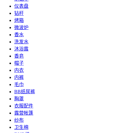
仪表盘
钻杆
烤箱
微波炉
香水
洗发水
沐浴露
香皂
帽子
内衣
内裤
毛巾
BB纸尿裤
胸罩
衣服配件
露营帐篷
纱布
卫生棉