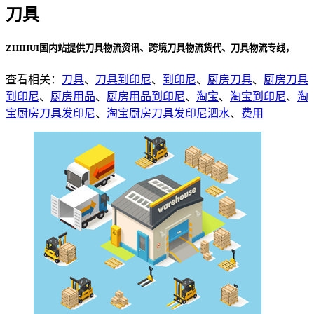
刀具
ZHIHUI国内站提供刀具物流资讯、跨境刀具物流货代、刀具物流专线，
查看相关：
刀具
、
刀具到印尼
、
到印尼
、
厨房刀具
、
厨房刀具
到印尼
、
厨房用品
、
厨房用品到印尼
、
淘宝
、
淘宝到印尼
、
淘
宝厨房刀具发印尼
、
淘宝厨房刀具发印尼泗水
、
费用