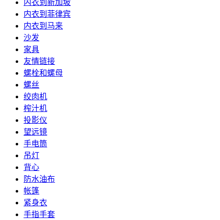
内衣到新加坡
内衣到菲律宾
内衣到马来
沙发
家具
友情链接
螺栓和螺母
螺丝
绞肉机
榨汁机
投影仪
望远镜
手电筒
吊灯
背心
防水油布
帐篷
紧身衣
手指手套