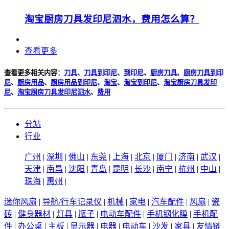
淘宝厨房刀具发印尼泗水，费用怎么算？
查看更多
查看更多相关内容：
刀具
、
刀具到印尼
、
到印尼
、
厨房刀具
、
厨房刀具到印
尼
、
厨房用品
、
厨房用品到印尼
、
淘宝
、
淘宝到印尼
、
淘宝厨房刀具发印
尼
、
淘宝厨房刀具发印尼泗水
、
费用
分站
行业
广州
|
深圳
|
佛山
|
东莞
|
上海
|
北京
|
厦门
|
济南
|
武汉
|
天津
|
南昌
|
沈阳
|
青岛
|
昆明
|
长沙
|
南宁
|
杭州
|
中山
|
珠海
|
惠州
|
迷你风扇
|
导航/行车记录仪
|
机械
|
家电
|
汽车配件
|
风扇
|
瓷
砖
|
健身器材
|
灯具
|
瓶子
|
电动车配件
|
手机钢化膜
|
手机配
件
|
办公桌
|
主板
|
显示器
|
电器
|
电动车
|
沙发
|
家具
|
友情链