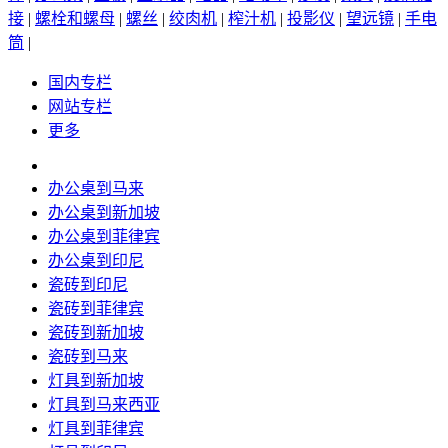
接
|
螺栓和螺母
|
螺丝
|
绞肉机
|
榨汁机
|
投影仪
|
望远镜
|
手电
筒
|
国内专栏
网站专栏
更多
办公桌到马来
办公桌到新加坡
办公桌到菲律宾
办公桌到印尼
瓷砖到印尼
瓷砖到菲律宾
瓷砖到新加坡
瓷砖到马来
灯具到新加坡
灯具到马来西亚
灯具到菲律宾