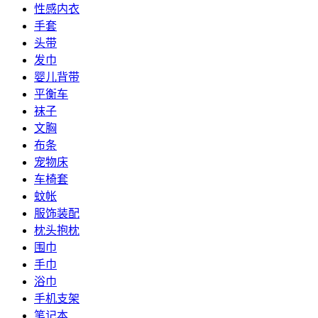
性感内衣
手套
头带
发巾
婴儿背带
平衡车
袜子
文胸
布条
宠物床
车椅套
蚊帐
服饰装配
枕头抱枕
围巾
手巾
浴巾
手机支架
笔记本