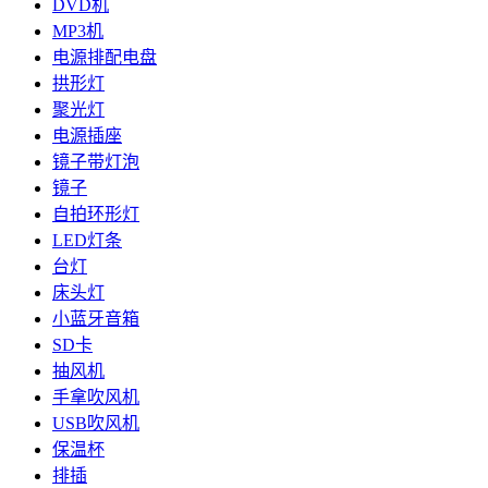
DVD机
MP3机
电源排配电盘
拱形灯
聚光灯
电源插座
镜子带灯泡
镜子
自拍环形灯
LED灯条
台灯
床头灯
小蓝牙音箱
SD卡
抽风机
手拿吹风机
USB吹风机
保温杯
排插