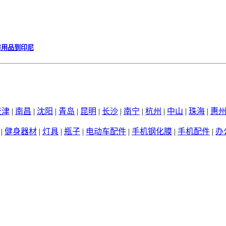
房用品到印尼
天津
|
南昌
|
沈阳
|
青岛
|
昆明
|
长沙
|
南宁
|
杭州
|
中山
|
珠海
|
惠
|
健身器材
|
灯具
|
瓶子
|
电动车配件
|
手机钢化膜
|
手机配件
|
办