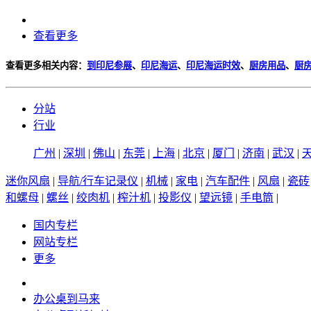
查看更多
查看更多相关内容：
到印尼参展
、
印尼海运
、
印尼海运时效
、
厨房用品
、
厨
分站
行业
广州
|
深圳
|
佛山
|
东莞
|
上海
|
北京
|
厦门
|
济南
|
武汉
|
迷你风扇
|
导航/行车记录仪
|
机械
|
家电
|
汽车配件
|
风扇
|
瓷砖
和螺母
|
螺丝
|
绞肉机
|
榨汁机
|
投影仪
|
望远镜
|
手电筒
|
国内专栏
网站专栏
更多
办公桌到马来