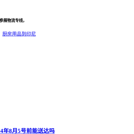
尼参展物流专线，
、
厨房用品到印尼
4年8月5号前能送达吗