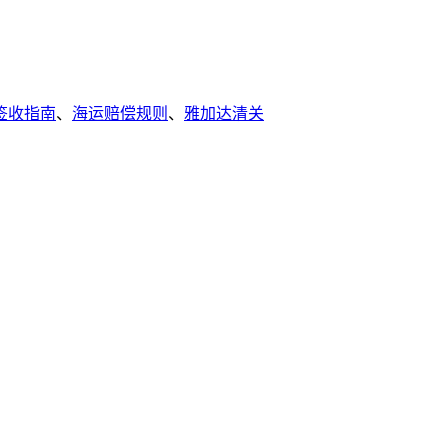
签收指南
、
海运赔偿规则
、
雅加达清关