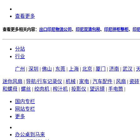
查看更多
查看更多相关内容：
出口印尼物流公司
、
印尼双清包税
、
印尼拼柜整柜
、
印
分站
行业
广州
|
深圳
|
佛山
|
东莞
|
上海
|
北京
|
厦门
|
济南
|
武汉
|
迷你风扇
|
导航/行车记录仪
|
机械
|
家电
|
汽车配件
|
风扇
|
瓷砖
和螺母
|
螺丝
|
绞肉机
|
榨汁机
|
投影仪
|
望远镜
|
手电筒
|
国内专栏
网站专栏
更多
办公桌到马来