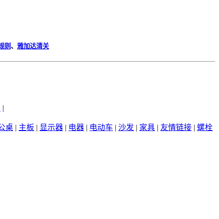
规则
、
雅加达清关
州
|
公桌
|
主板
|
显示器
|
电器
|
电动车
|
沙发
|
家具
|
友情链接
|
螺栓