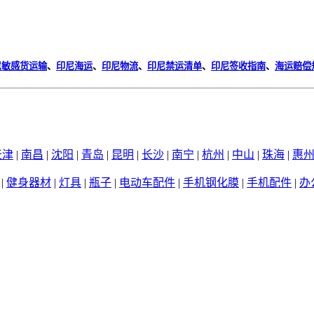
尼敏感货运输
、
印尼海运
、
印尼物流
、
印尼禁运清单
、
印尼签收指南
、
海运赔偿
天津
|
南昌
|
沈阳
|
青岛
|
昆明
|
长沙
|
南宁
|
杭州
|
中山
|
珠海
|
惠
|
健身器材
|
灯具
|
瓶子
|
电动车配件
|
手机钢化膜
|
手机配件
|
办