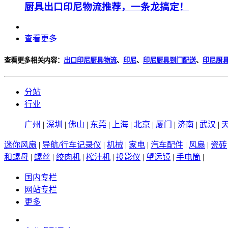
厨具出口印尼物流推荐，一条龙搞定！
查看更多
查看更多相关内容：
出口印尼厨具物流
、
印尼
、
印尼厨具到门配送
、
印尼厨
分站
行业
广州
|
深圳
|
佛山
|
东莞
|
上海
|
北京
|
厦门
|
济南
|
武汉
|
迷你风扇
|
导航/行车记录仪
|
机械
|
家电
|
汽车配件
|
风扇
|
瓷砖
和螺母
|
螺丝
|
绞肉机
|
榨汁机
|
投影仪
|
望远镜
|
手电筒
|
国内专栏
网站专栏
更多