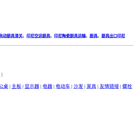
电动厨具清关
、
印尼空运厨具
、
印尼陶瓷厨具运输
、
厨具
、
厨具出口印尼
州
|
公桌
|
主板
|
显示器
|
电器
|
电动车
|
沙发
|
家具
|
友情链接
|
螺栓