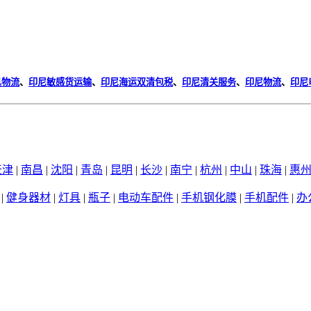
具物流
、
印尼敏感货运输
、
印尼海运双清包税
、
印尼清关服务
、
印尼物流
、
印尼
天津
|
南昌
|
沈阳
|
青岛
|
昆明
|
长沙
|
南宁
|
杭州
|
中山
|
珠海
|
惠
|
健身器材
|
灯具
|
瓶子
|
电动车配件
|
手机钢化膜
|
手机配件
|
办