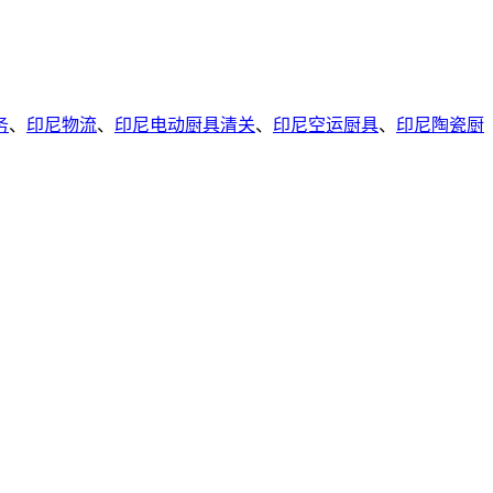
务
、
印尼物流
、
印尼电动厨具清关
、
印尼空运厨具
、
印尼陶瓷厨