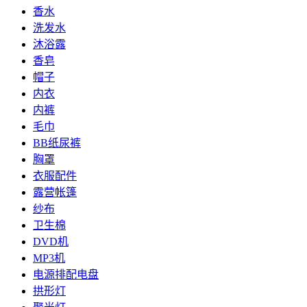
香水
洗发水
沐浴露
香皂
帽子
内衣
内裤
毛巾
BB纸尿裤
胸罩
衣服配件
露营帐篷
纱布
卫生棉
DVD机
MP3机
电源排配电盘
拱形灯