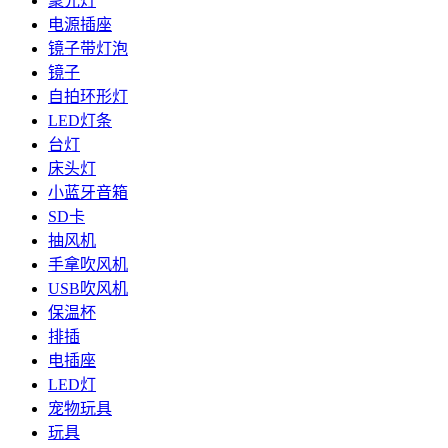
聚光灯
电源插座
镜子带灯泡
镜子
自拍环形灯
LED灯条
台灯
床头灯
小蓝牙音箱
SD卡
抽风机
手拿吹风机
USB吹风机
保温杯
排插
电插座
LED灯
宠物玩具
玩具