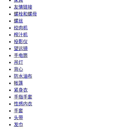
家具
友情链接
螺栓和螺母
螺丝
绞肉机
榨汁机
投影仪
望远镜
手电筒
吊灯
背心
防水油布
帐篷
紧身衣
手指手套
性感内衣
手套
头带
发巾