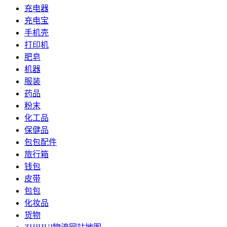
充电器
充电宝
手机壳
打印机
肥皂
机器
服装
药品
粉末
化工品
保健品
包包配件
旅行箱
钱包
皮带
包包
化妆品
货物