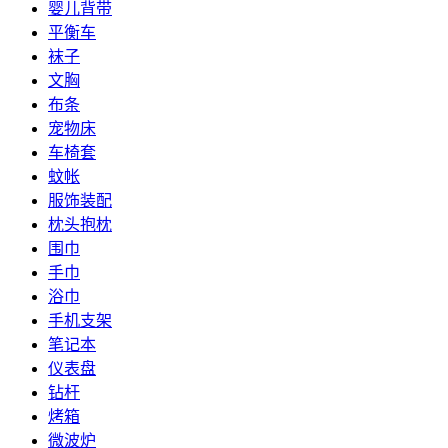
婴儿背带
平衡车
袜子
文胸
布条
宠物床
车椅套
蚊帐
服饰装配
枕头抱枕
围巾
手巾
浴巾
手机支架
笔记本
仪表盘
钻杆
烤箱
微波炉