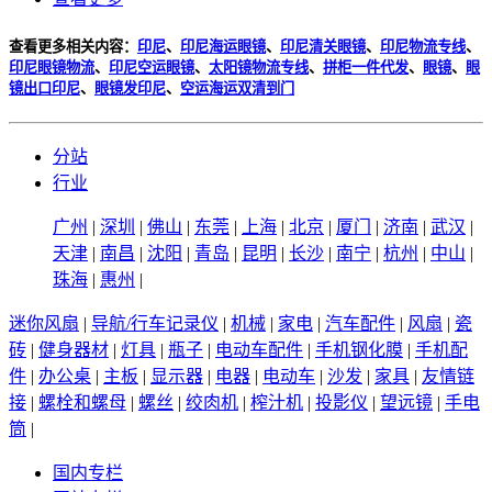
查看更多相关内容：
印尼
、
印尼海运眼镜
、
印尼清关眼镜
、
印尼物流专线
、
印尼眼镜物流
、
印尼空运眼镜
、
太阳镜物流专线
、
拼柜一件代发
、
眼镜
、
眼
镜出口印尼
、
眼镜发印尼
、
空运海运双清到门
分站
行业
广州
|
深圳
|
佛山
|
东莞
|
上海
|
北京
|
厦门
|
济南
|
武汉
|
天津
|
南昌
|
沈阳
|
青岛
|
昆明
|
长沙
|
南宁
|
杭州
|
中山
|
珠海
|
惠州
|
迷你风扇
|
导航/行车记录仪
|
机械
|
家电
|
汽车配件
|
风扇
|
瓷
砖
|
健身器材
|
灯具
|
瓶子
|
电动车配件
|
手机钢化膜
|
手机配
件
|
办公桌
|
主板
|
显示器
|
电器
|
电动车
|
沙发
|
家具
|
友情链
接
|
螺栓和螺母
|
螺丝
|
绞肉机
|
榨汁机
|
投影仪
|
望远镜
|
手电
筒
|
国内专栏