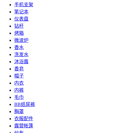
手机支架
笔记本
仪表盘
钻杆
烤箱
微波炉
香水
洗发水
沐浴露
香皂
帽子
内衣
内裤
毛巾
BB纸尿裤
胸罩
衣服配件
露营帐篷
纱布