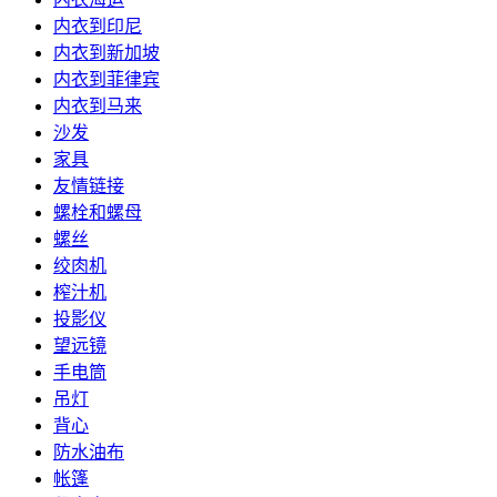
内衣到印尼
内衣到新加坡
内衣到菲律宾
内衣到马来
沙发
家具
友情链接
螺栓和螺母
螺丝
绞肉机
榨汁机
投影仪
望远镜
手电筒
吊灯
背心
防水油布
帐篷