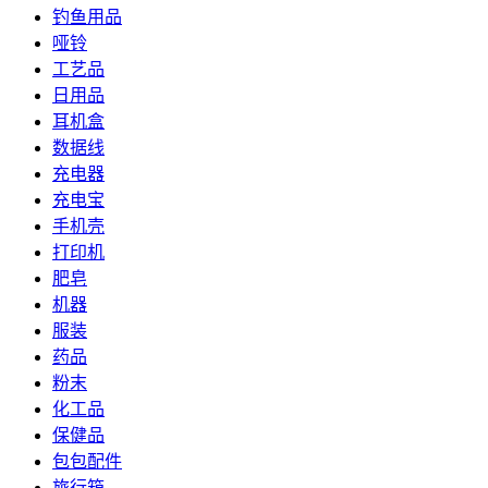
钓鱼用品
哑铃
工艺品
日用品
耳机盒
数据线
充电器
充电宝
手机壳
打印机
肥皂
机器
服装
药品
粉末
化工品
保健品
包包配件
旅行箱