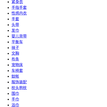
紧身衣
手指手套
性感内衣
手套
头带
发巾
婴儿背带
平衡车
袜子
文胸
布条
宠物床
车椅套
蚊帐
服饰装配
枕头抱枕
围巾
手巾
浴巾