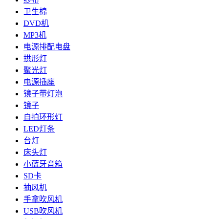
卫生棉
DVD机
MP3机
电源排配电盘
拱形灯
聚光灯
电源插座
镜子带灯泡
镜子
自拍环形灯
LED灯条
台灯
床头灯
小蓝牙音箱
SD卡
抽风机
手拿吹风机
USB吹风机