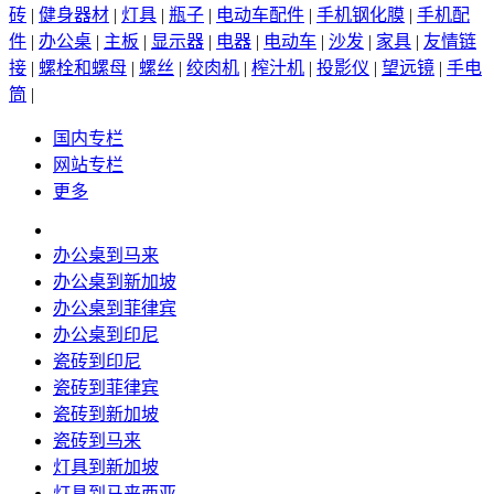
砖
|
健身器材
|
灯具
|
瓶子
|
电动车配件
|
手机钢化膜
|
手机配
件
|
办公桌
|
主板
|
显示器
|
电器
|
电动车
|
沙发
|
家具
|
友情链
接
|
螺栓和螺母
|
螺丝
|
绞肉机
|
榨汁机
|
投影仪
|
望远镜
|
手电
筒
|
国内专栏
网站专栏
更多
办公桌到马来
办公桌到新加坡
办公桌到菲律宾
办公桌到印尼
瓷砖到印尼
瓷砖到菲律宾
瓷砖到新加坡
瓷砖到马来
灯具到新加坡
灯具到马来西亚