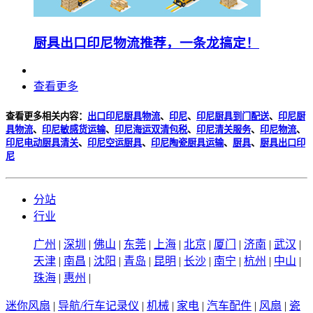
厨具出口印尼物流推荐，一条龙搞定！
查看更多
查看更多相关内容：
出口印尼厨具物流
、
印尼
、
印尼厨具到门配送
、
印尼厨
具物流
、
印尼敏感货运输
、
印尼海运双清包税
、
印尼清关服务
、
印尼物流
、
印尼电动厨具清关
、
印尼空运厨具
、
印尼陶瓷厨具运输
、
厨具
、
厨具出口印
尼
分站
行业
广州
|
深圳
|
佛山
|
东莞
|
上海
|
北京
|
厦门
|
济南
|
武汉
|
天津
|
南昌
|
沈阳
|
青岛
|
昆明
|
长沙
|
南宁
|
杭州
|
中山
|
珠海
|
惠州
|
迷你风扇
|
导航/行车记录仪
|
机械
|
家电
|
汽车配件
|
风扇
|
瓷