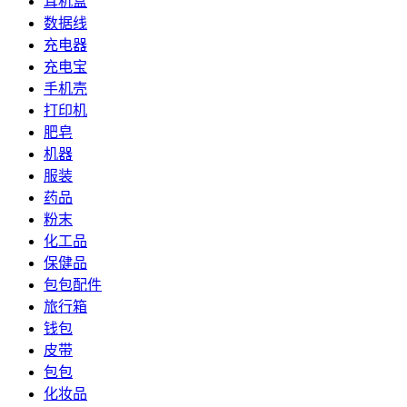
耳机盒
数据线
充电器
充电宝
手机壳
打印机
肥皂
机器
服装
药品
粉末
化工品
保健品
包包配件
旅行箱
钱包
皮带
包包
化妆品