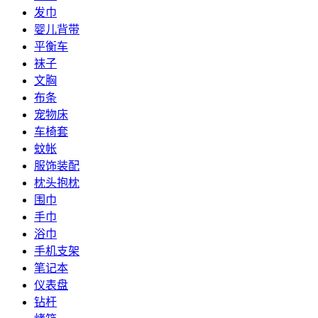
发巾
婴儿背带
平衡车
袜子
文胸
布条
宠物床
车椅套
蚊帐
服饰装配
枕头抱枕
围巾
手巾
浴巾
手机支架
笔记本
仪表盘
钻杆