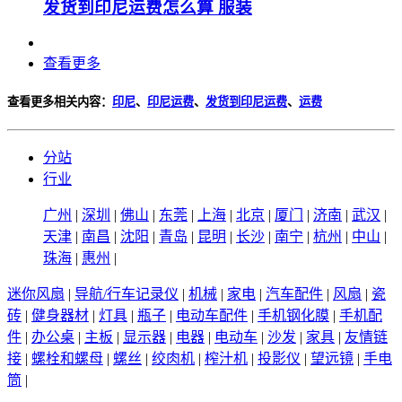
发货到印尼运费怎么算 服装
查看更多
查看更多相关内容：
印尼
、
印尼运费
、
发货到印尼运费
、
运费
分站
行业
广州
|
深圳
|
佛山
|
东莞
|
上海
|
北京
|
厦门
|
济南
|
武汉
|
天津
|
南昌
|
沈阳
|
青岛
|
昆明
|
长沙
|
南宁
|
杭州
|
中山
|
珠海
|
惠州
|
迷你风扇
|
导航/行车记录仪
|
机械
|
家电
|
汽车配件
|
风扇
|
瓷
砖
|
健身器材
|
灯具
|
瓶子
|
电动车配件
|
手机钢化膜
|
手机配
件
|
办公桌
|
主板
|
显示器
|
电器
|
电动车
|
沙发
|
家具
|
友情链
接
|
螺栓和螺母
|
螺丝
|
绞肉机
|
榨汁机
|
投影仪
|
望远镜
|
手电
筒
|