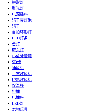
拱形灯
聚光灯
电源插座
镜子带灯泡
镜子
自拍环形灯
LED灯条
台灯
床头灯
小蓝牙音箱
SD卡
抽风机
手拿吹风机
USB吹风机
保温杯
排插
电插座
LED灯
宠物玩具