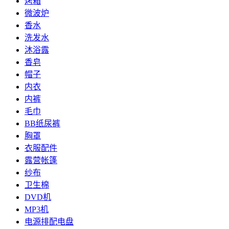
烤箱
微波炉
香水
洗发水
沐浴露
香皂
帽子
内衣
内裤
毛巾
BB纸尿裤
胸罩
衣服配件
露营帐篷
纱布
卫生棉
DVD机
MP3机
电源排配电盘