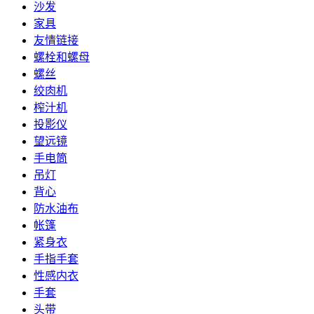
沙发
家具
友情链接
螺栓和螺母
螺丝
绞肉机
榨汁机
投影仪
望远镜
手电筒
吊灯
背心
防水油布
帐篷
紧身衣
手指手套
性感内衣
手套
头带