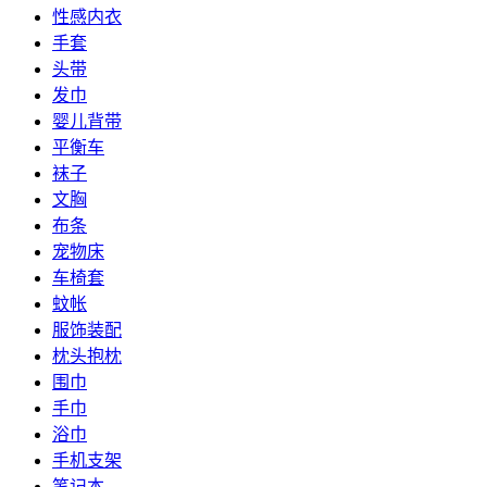
性感内衣
手套
头带
发巾
婴儿背带
平衡车
袜子
文胸
布条
宠物床
车椅套
蚊帐
服饰装配
枕头抱枕
围巾
手巾
浴巾
手机支架
笔记本