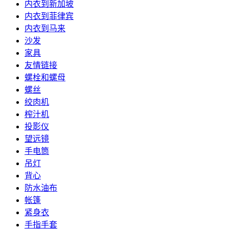
内衣到新加坡
内衣到菲律宾
内衣到马来
沙发
家具
友情链接
螺栓和螺母
螺丝
绞肉机
榨汁机
投影仪
望远镜
手电筒
吊灯
背心
防水油布
帐篷
紧身衣
手指手套