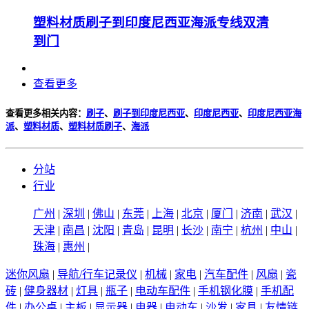
塑料材质刷子到印度尼西亚海派专线双清
到门
查看更多
查看更多相关内容：
刷子
、
刷子到印度尼西亚
、
印度尼西亚
、
印度尼西亚海
派
、
塑料材质
、
塑料材质刷子
、
海派
分站
行业
广州
|
深圳
|
佛山
|
东莞
|
上海
|
北京
|
厦门
|
济南
|
武汉
|
天津
|
南昌
|
沈阳
|
青岛
|
昆明
|
长沙
|
南宁
|
杭州
|
中山
|
珠海
|
惠州
|
迷你风扇
|
导航/行车记录仪
|
机械
|
家电
|
汽车配件
|
风扇
|
瓷
砖
|
健身器材
|
灯具
|
瓶子
|
电动车配件
|
手机钢化膜
|
手机配
件
|
办公桌
|
主板
|
显示器
|
电器
|
电动车
|
沙发
|
家具
|
友情链