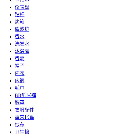
仪表盘
钻杆
烤箱
微波炉
香水
洗发水
沐浴露
香皂
帽子
内衣
内裤
毛巾
BB纸尿裤
胸罩
衣服配件
露营帐篷
纱布
卫生棉