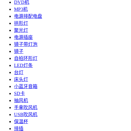
DVD机
MP3机
电源排配电盘
拱形灯
聚光灯
电源插座
镜子带灯泡
镜子
自拍环形灯
LED灯条
台灯
床头灯
小蓝牙音箱
SD卡
抽风机
手拿吹风机
USB吹风机
保温杯
排插