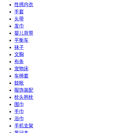
性感内衣
手套
头带
发巾
婴儿背带
平衡车
袜子
文胸
布条
宠物床
车椅套
蚊帐
服饰装配
枕头抱枕
围巾
手巾
浴巾
手机支架
笔记本