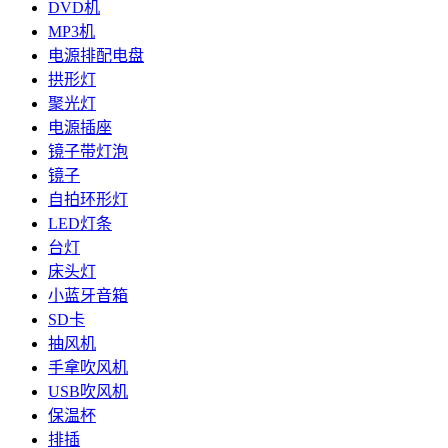
DVD机
MP3机
电源排配电盘
拱形灯
聚光灯
电源插座
镜子带灯泡
镜子
自拍环形灯
LED灯条
台灯
床头灯
小蓝牙音箱
SD卡
抽风机
手拿吹风机
USB吹风机
保温杯
排插