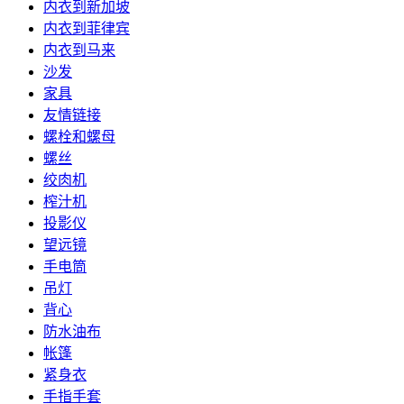
内衣到新加坡
内衣到菲律宾
内衣到马来
沙发
家具
友情链接
螺栓和螺母
螺丝
绞肉机
榨汁机
投影仪
望远镜
手电筒
吊灯
背心
防水油布
帐篷
紧身衣
手指手套