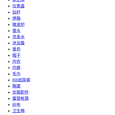
仪表盘
钻杆
烤箱
微波炉
香水
洗发水
沐浴露
香皂
帽子
内衣
内裤
毛巾
BB纸尿裤
胸罩
衣服配件
露营帐篷
纱布
卫生棉