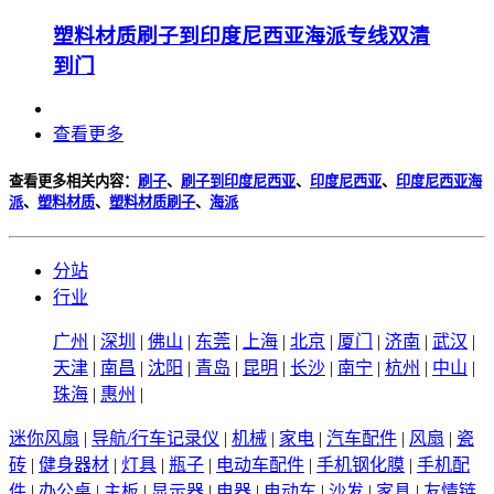
塑料材质刷子到印度尼西亚海派专线双清
到门
查看更多
查看更多相关内容：
刷子
、
刷子到印度尼西亚
、
印度尼西亚
、
印度尼西亚海
派
、
塑料材质
、
塑料材质刷子
、
海派
分站
行业
广州
|
深圳
|
佛山
|
东莞
|
上海
|
北京
|
厦门
|
济南
|
武汉
|
天津
|
南昌
|
沈阳
|
青岛
|
昆明
|
长沙
|
南宁
|
杭州
|
中山
|
珠海
|
惠州
|
迷你风扇
|
导航/行车记录仪
|
机械
|
家电
|
汽车配件
|
风扇
|
瓷
砖
|
健身器材
|
灯具
|
瓶子
|
电动车配件
|
手机钢化膜
|
手机配
件
|
办公桌
|
主板
|
显示器
|
电器
|
电动车
|
沙发
|
家具
|
友情链