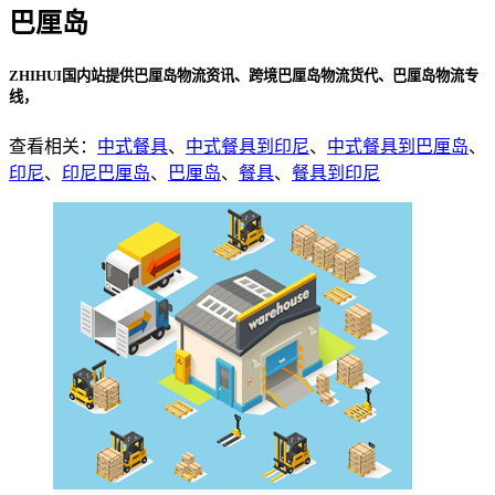
巴厘岛
ZHIHUI国内站提供巴厘岛物流资讯、跨境巴厘岛物流货代、巴厘岛物流专
线，
查看相关：
中式餐具
、
中式餐具到印尼
、
中式餐具到巴厘岛
、
印尼
、
印尼巴厘岛
、
巴厘岛
、
餐具
、
餐具到印尼