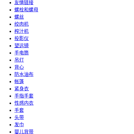
友情链接
螺栓和螺母
螺丝
绞肉机
榨汁机
投影仪
望远镜
手电筒
吊灯
背心
防水油布
帐篷
紧身衣
手指手套
性感内衣
手套
头带
发巾
婴儿背带