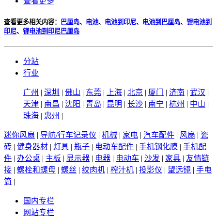
查看更多
查看更多相关内容：
巴厘岛
、
电池
、
电池到印尼
、
电池到巴厘岛
、
锂电池到
印尼
、
锂电池到印尼巴厘岛
分站
行业
广州
|
深圳
|
佛山
|
东莞
|
上海
|
北京
|
厦门
|
济南
|
武汉
|
天津
|
南昌
|
沈阳
|
青岛
|
昆明
|
长沙
|
南宁
|
杭州
|
中山
|
珠海
|
惠州
|
迷你风扇
|
导航/行车记录仪
|
机械
|
家电
|
汽车配件
|
风扇
|
瓷
砖
|
健身器材
|
灯具
|
瓶子
|
电动车配件
|
手机钢化膜
|
手机配
件
|
办公桌
|
主板
|
显示器
|
电器
|
电动车
|
沙发
|
家具
|
友情链
接
|
螺栓和螺母
|
螺丝
|
绞肉机
|
榨汁机
|
投影仪
|
望远镜
|
手电
筒
|
国内专栏
网站专栏