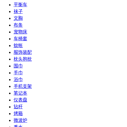
平衡车
袜子
文胸
布条
宠物床
车椅套
蚊帐
服饰装配
枕头抱枕
围巾
手巾
浴巾
手机支架
笔记本
仪表盘
钻杆
烤箱
微波炉