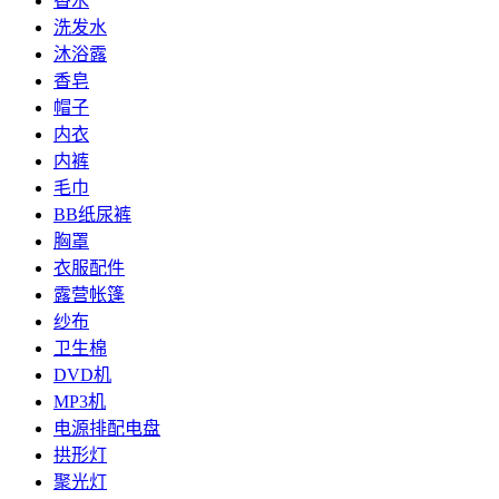
香水
洗发水
沐浴露
香皂
帽子
内衣
内裤
毛巾
BB纸尿裤
胸罩
衣服配件
露营帐篷
纱布
卫生棉
DVD机
MP3机
电源排配电盘
拱形灯
聚光灯