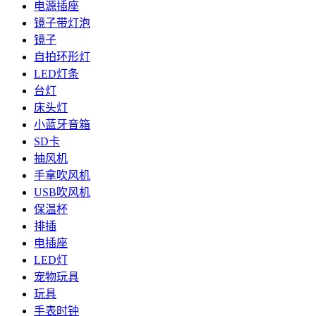
电源插座
镜子带灯泡
镜子
自拍环形灯
LED灯条
台灯
床头灯
小蓝牙音箱
SD卡
抽风机
手拿吹风机
USB吹风机
保温杯
排插
电插座
LED灯
宠物玩具
玩具
手表时钟