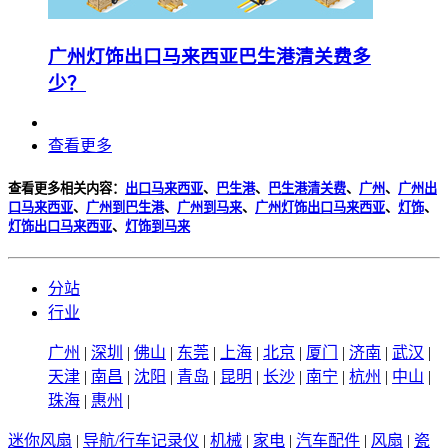
广州灯饰出口马来西亚巴生港清关费多
少？
查看更多
查看更多相关内容：
出口马来西亚
、
巴生港
、
巴生港清关费
、
广州
、
广州出
口马来西亚
、
广州到巴生港
、
广州到马来
、
广州灯饰出口马来西亚
、
灯饰
、
灯饰出口马来西亚
、
灯饰到马来
分站
行业
广州
|
深圳
|
佛山
|
东莞
|
上海
|
北京
|
厦门
|
济南
|
武汉
|
天津
|
南昌
|
沈阳
|
青岛
|
昆明
|
长沙
|
南宁
|
杭州
|
中山
|
珠海
|
惠州
|
迷你风扇
|
导航/行车记录仪
|
机械
|
家电
|
汽车配件
|
风扇
|
瓷