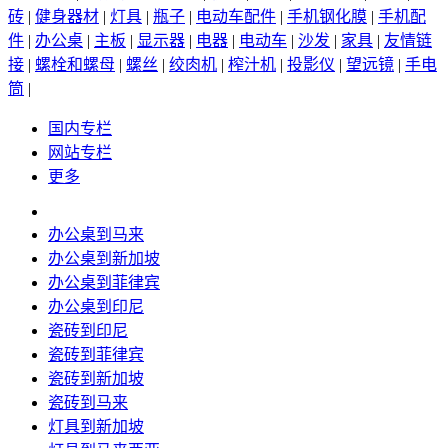
砖
|
健身器材
|
灯具
|
瓶子
|
电动车配件
|
手机钢化膜
|
手机配
件
|
办公桌
|
主板
|
显示器
|
电器
|
电动车
|
沙发
|
家具
|
友情链
接
|
螺栓和螺母
|
螺丝
|
绞肉机
|
榨汁机
|
投影仪
|
望远镜
|
手电
筒
|
国内专栏
网站专栏
更多
办公桌到马来
办公桌到新加坡
办公桌到菲律宾
办公桌到印尼
瓷砖到印尼
瓷砖到菲律宾
瓷砖到新加坡
瓷砖到马来
灯具到新加坡