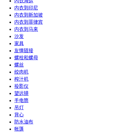
内衣海运
内衣到印尼
内衣到新加坡
内衣到菲律宾
内衣到马来
沙发
家具
友情链接
螺栓和螺母
螺丝
绞肉机
榨汁机
投影仪
望远镜
手电筒
吊灯
背心
防水油布
帐篷