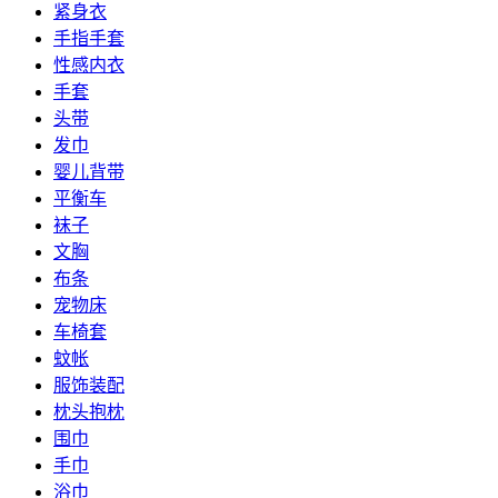
紧身衣
手指手套
性感内衣
手套
头带
发巾
婴儿背带
平衡车
袜子
文胸
布条
宠物床
车椅套
蚊帐
服饰装配
枕头抱枕
围巾
手巾
浴巾