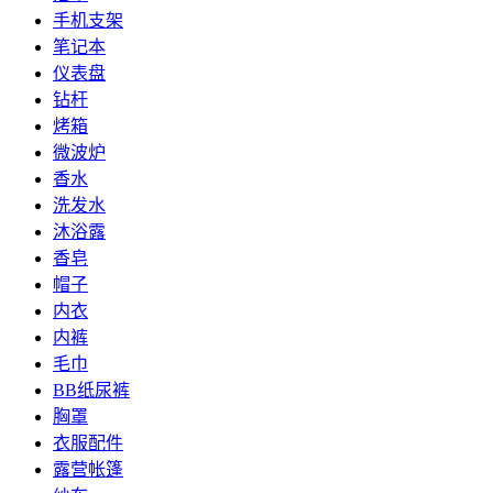
手机支架
笔记本
仪表盘
钻杆
烤箱
微波炉
香水
洗发水
沐浴露
香皂
帽子
内衣
内裤
毛巾
BB纸尿裤
胸罩
衣服配件
露营帐篷