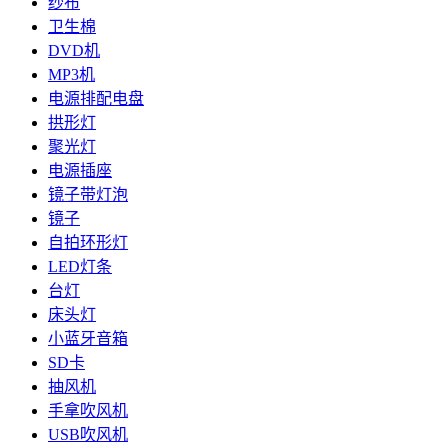
纱布
卫生棉
DVD机
MP3机
电源排配电盘
拱形灯
聚光灯
电源插座
镜子带灯泡
镜子
自拍环形灯
LED灯条
台灯
床头灯
小蓝牙音箱
SD卡
抽风机
手拿吹风机
USB吹风机