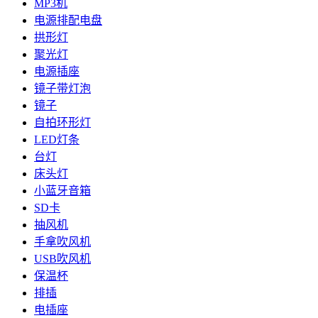
MP3机
电源排配电盘
拱形灯
聚光灯
电源插座
镜子带灯泡
镜子
自拍环形灯
LED灯条
台灯
床头灯
小蓝牙音箱
SD卡
抽风机
手拿吹风机
USB吹风机
保温杯
排插
电插座