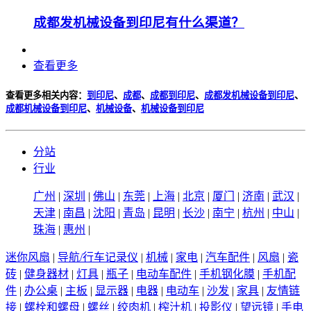
成都发机械设备到印尼有什么渠道？
查看更多
查看更多相关内容：
到印尼
、
成都
、
成都到印尼
、
成都发机械设备到印尼
、
成都机械设备到印尼
、
机械设备
、
机械设备到印尼
分站
行业
广州
|
深圳
|
佛山
|
东莞
|
上海
|
北京
|
厦门
|
济南
|
武汉
|
天津
|
南昌
|
沈阳
|
青岛
|
昆明
|
长沙
|
南宁
|
杭州
|
中山
|
珠海
|
惠州
|
迷你风扇
|
导航/行车记录仪
|
机械
|
家电
|
汽车配件
|
风扇
|
瓷
砖
|
健身器材
|
灯具
|
瓶子
|
电动车配件
|
手机钢化膜
|
手机配
件
|
办公桌
|
主板
|
显示器
|
电器
|
电动车
|
沙发
|
家具
|
友情链
接
|
螺栓和螺母
|
螺丝
|
绞肉机
|
榨汁机
|
投影仪
|
望远镜
|
手电