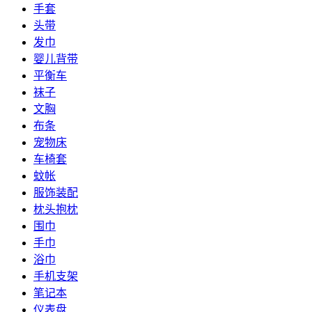
手套
头带
发巾
婴儿背带
平衡车
袜子
文胸
布条
宠物床
车椅套
蚊帐
服饰装配
枕头抱枕
围巾
手巾
浴巾
手机支架
笔记本
仪表盘