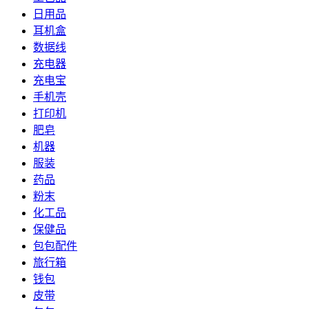
日用品
耳机盒
数据线
充电器
充电宝
手机壳
打印机
肥皂
机器
服装
药品
粉末
化工品
保健品
包包配件
旅行箱
钱包
皮带