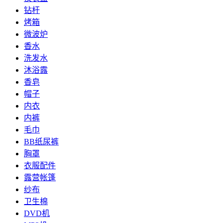
钻杆
烤箱
微波炉
香水
洗发水
沐浴露
香皂
帽子
内衣
内裤
毛巾
BB纸尿裤
胸罩
衣服配件
露营帐篷
纱布
卫生棉
DVD机