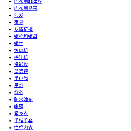
内衣到菲律宾
内衣到马来
沙发
家具
友情链接
螺栓和螺母
螺丝
绞肉机
榨汁机
投影仪
望远镜
手电筒
吊灯
背心
防水油布
帐篷
紧身衣
手指手套
性感内衣