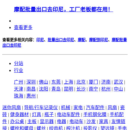
摩配批量出口去印尼，工厂老板都在用！
查看更多
查看更多相关内容：
印尼
、
批量出口去印尼
、
摩配
、
摩配到印尼
、
摩配批量
出口去印尼
分站
行业
广州
|
深圳
|
佛山
|
东莞
|
上海
|
北京
|
厦门
|
济南
|
武汉
|
天津
|
南昌
|
沈阳
|
青岛
|
昆明
|
长沙
|
南宁
|
杭州
|
中山
|
珠海
|
惠州
|
迷你风扇
|
导航/行车记录仪
|
机械
|
家电
|
汽车配件
|
风扇
|
瓷
砖
|
健身器材
|
灯具
|
瓶子
|
电动车配件
|
手机钢化膜
|
手机配
件
|
办公桌
|
主板
|
显示器
|
电器
|
电动车
|
沙发
|
家具
|
友情链
接
|
螺栓和螺母
|
螺丝
|
绞肉机
|
榨汁机
|
投影仪
|
望远镜
|
手电