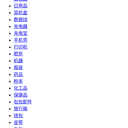
日用品
耳机盒
数据线
充电器
充电宝
手机壳
打印机
肥皂
机器
服装
药品
粉末
化工品
保健品
包包配件
旅行箱
钱包
皮带