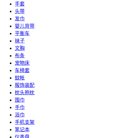
手套
头带
发巾
婴儿背带
平衡车
袜子
文胸
布条
宠物床
车椅套
蚊帐
服饰装配
枕头抱枕
围巾
手巾
浴巾
手机支架
笔记本
仪表盘