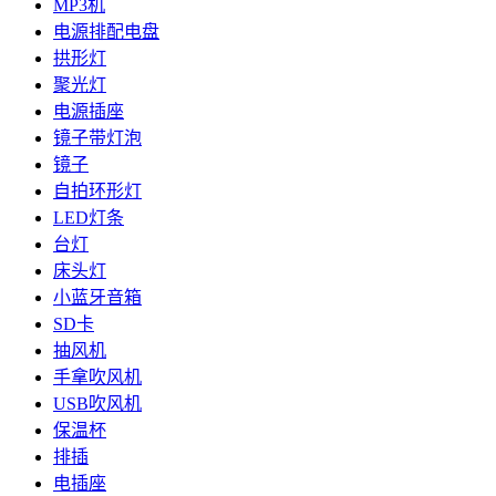
MP3机
电源排配电盘
拱形灯
聚光灯
电源插座
镜子带灯泡
镜子
自拍环形灯
LED灯条
台灯
床头灯
小蓝牙音箱
SD卡
抽风机
手拿吹风机
USB吹风机
保温杯
排插
电插座