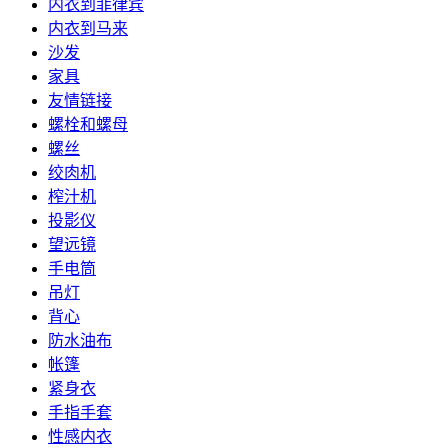
内衣到菲律宾
内衣到马来
沙发
家具
友情链接
螺栓和螺母
螺丝
绞肉机
榨汁机
投影仪
望远镜
手电筒
吊灯
背心
防水油布
帐篷
紧身衣
手指手套
性感内衣