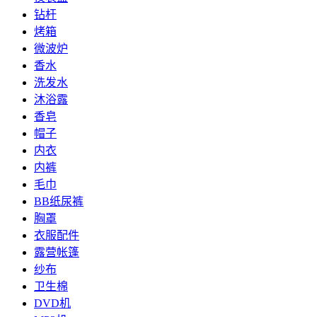
钻杆
烤箱
微波炉
香水
洗发水
沐浴露
香皂
帽子
内衣
内裤
毛巾
BB纸尿裤
胸罩
衣服配件
露营帐篷
纱布
卫生棉
DVD机