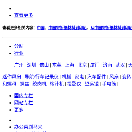
查看更多
查看更多相关内容：
中国
、
中国寄折纸材料到印尼
、
从中国寄折纸材料到印
分站
行业
广州
|
深圳
|
佛山
|
东莞
|
上海
|
北京
|
厦门
|
济南
|
武汉
|
迷你风扇
|
导航/行车记录仪
|
机械
|
家电
|
汽车配件
|
风扇
|
瓷砖
和螺母
|
螺丝
|
绞肉机
|
榨汁机
|
投影仪
|
望远镜
|
手电筒
|
国内专栏
网站专栏
更多
办公桌到马来