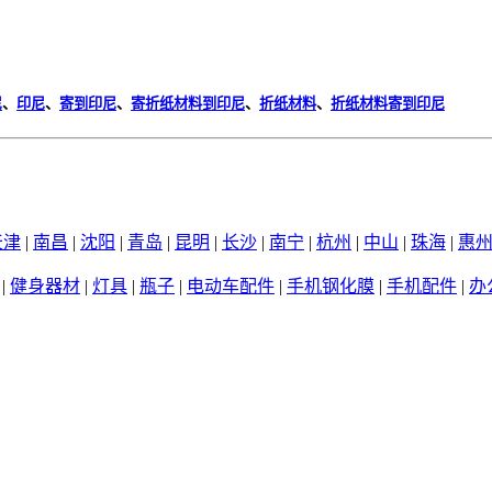
尼
、
印尼
、
寄到印尼
、
寄折纸材料到印尼
、
折纸材料
、
折纸材料寄到印尼
天津
|
南昌
|
沈阳
|
青岛
|
昆明
|
长沙
|
南宁
|
杭州
|
中山
|
珠海
|
惠
|
健身器材
|
灯具
|
瓶子
|
电动车配件
|
手机钢化膜
|
手机配件
|
办