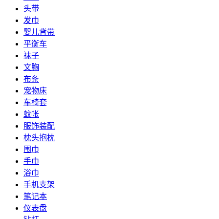
头带
发巾
婴儿背带
平衡车
袜子
文胸
布条
宠物床
车椅套
蚊帐
服饰装配
枕头抱枕
围巾
手巾
浴巾
手机支架
笔记本
仪表盘