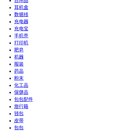
日用品
耳机盒
数据线
充电器
充电宝
手机壳
打印机
肥皂
机器
服装
药品
粉末
化工品
保健品
包包配件
旅行箱
钱包
皮带
包包