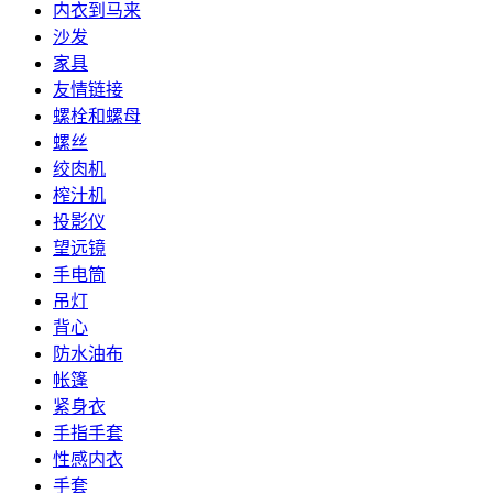
内衣到马来
沙发
家具
友情链接
螺栓和螺母
螺丝
绞肉机
榨汁机
投影仪
望远镜
手电筒
吊灯
背心
防水油布
帐篷
紧身衣
手指手套
性感内衣
手套