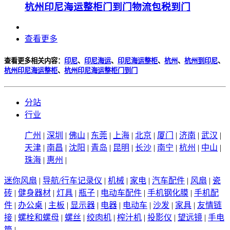
杭州印尼海运整柜门到门物流包税到门
查看更多
查看更多相关内容：
印尼
、
印尼海运
、
印尼海运整柜
、
杭州
、
杭州到印尼
、
杭州印尼海运整柜
、
杭州印尼海运整柜门到门
分站
行业
广州
|
深圳
|
佛山
|
东莞
|
上海
|
北京
|
厦门
|
济南
|
武汉
|
天津
|
南昌
|
沈阳
|
青岛
|
昆明
|
长沙
|
南宁
|
杭州
|
中山
|
珠海
|
惠州
|
迷你风扇
|
导航/行车记录仪
|
机械
|
家电
|
汽车配件
|
风扇
|
瓷
砖
|
健身器材
|
灯具
|
瓶子
|
电动车配件
|
手机钢化膜
|
手机配
件
|
办公桌
|
主板
|
显示器
|
电器
|
电动车
|
沙发
|
家具
|
友情链
接
|
螺栓和螺母
|
螺丝
|
绞肉机
|
榨汁机
|
投影仪
|
望远镜
|
手电
筒
|