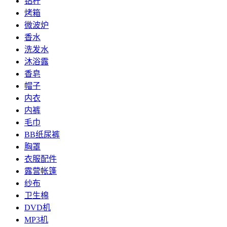
钻杆
烤箱
微波炉
香水
洗发水
沐浴露
香皂
帽子
内衣
内裤
毛巾
BB纸尿裤
胸罩
衣服配件
露营帐篷
纱布
卫生棉
DVD机
MP3机