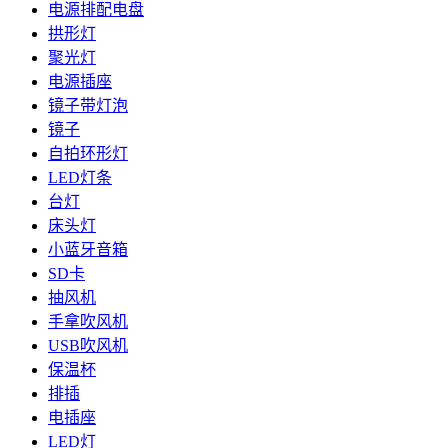
电源排配电盘
拱形灯
聚光灯
电源插座
镜子带灯泡
镜子
自拍环形灯
LED灯条
台灯
床头灯
小蓝牙音箱
SD卡
抽风机
手拿吹风机
USB吹风机
保温杯
排插
电插座
LED灯