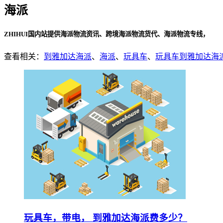
海派
ZHIHUI国内站提供海派物流资讯、跨境海派物流货代、海派物流专线，
查看相关：
到雅加达海派
、
海派
、
玩具车
、
玩具车到雅加达海
玩具车，带电， 到雅加达海派费多少？