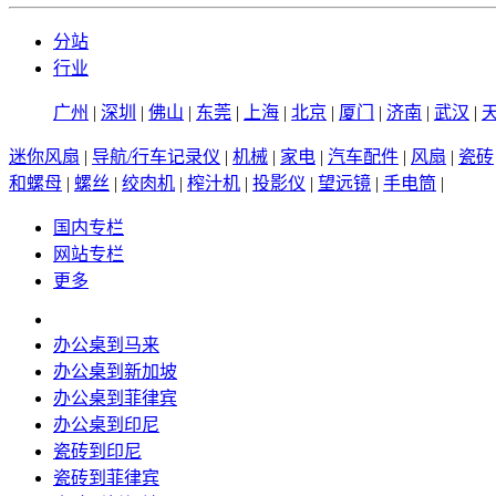
分站
行业
广州
|
深圳
|
佛山
|
东莞
|
上海
|
北京
|
厦门
|
济南
|
武汉
|
迷你风扇
|
导航/行车记录仪
|
机械
|
家电
|
汽车配件
|
风扇
|
瓷砖
和螺母
|
螺丝
|
绞肉机
|
榨汁机
|
投影仪
|
望远镜
|
手电筒
|
国内专栏
网站专栏
更多
办公桌到马来
办公桌到新加坡
办公桌到菲律宾
办公桌到印尼
瓷砖到印尼
瓷砖到菲律宾