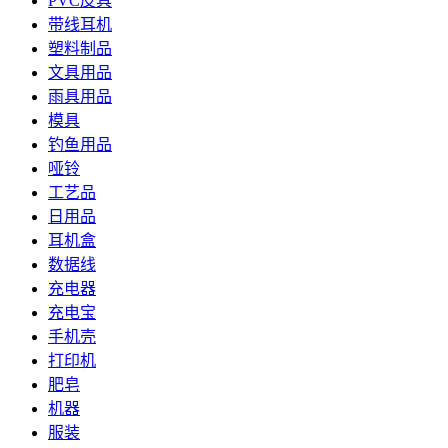
PVC皮具
带线耳机
塑料制品
文具用品
雨具用品
模具
钓鱼用品
哑铃
工艺品
日用品
耳机盒
数据线
充电器
充电宝
手机壳
打印机
肥皂
机器
服装