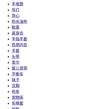
手电筒
吊灯
背心
防水油布
帐篷
紧身衣
手指手套
性感内衣
手套
头带
发巾
婴儿背带
平衡车
袜子
文胸
布条
宠物床
车椅套