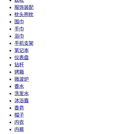
蚊帐
服饰装配
枕头抱枕
围巾
手巾
浴巾
手机支架
笔记本
仪表盘
钻杆
烤箱
微波炉
香水
洗发水
沐浴露
香皂
帽子
内衣
内裤