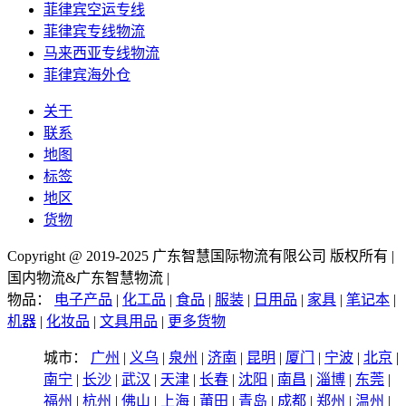
菲律宾空运专线
菲律宾专线物流
马来西亚专线物流
菲律宾海外仓
关于
联系
地图
标签
地区
货物
Copyright @ 2019-2025 广东智慧国际物流有限公司 版权所有 |
国内物流&广东智慧物流 |
物品：
电子产品
|
化工品
|
食品
|
服装
|
日用品
|
家具
|
笔记本
|
机器
|
化妆品
|
文具用品
|
更多货物
城市：
广州
|
义乌
|
泉州
|
济南
|
昆明
|
厦门
|
宁波
|
北京
|
南宁
|
长沙
|
武汉
|
天津
|
长春
|
沈阳
|
南昌
|
淄博
|
东莞
|
福州
|
杭州
|
佛山
|
上海
|
莆田
|
青岛
|
成都
|
郑州
|
温州
|