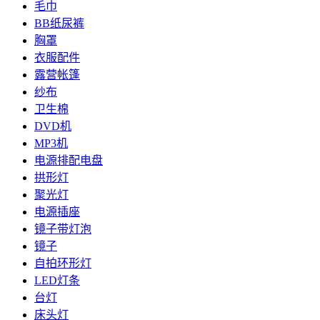
毛巾
BB纸尿裤
胸罩
衣服配件
露营帐篷
纱布
卫生棉
DVD机
MP3机
电源排配电盘
拱形灯
聚光灯
电源插座
镜子带灯泡
镜子
自拍环形灯
LED灯条
台灯
床头灯