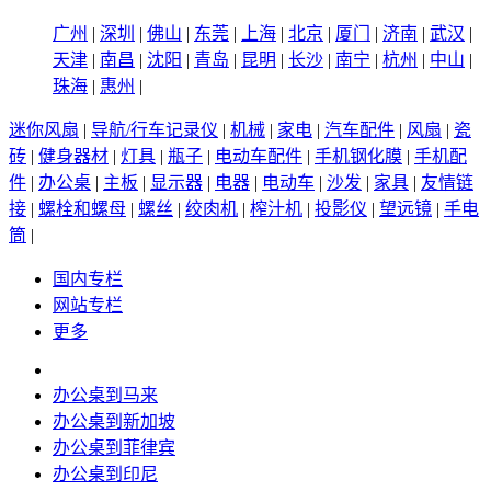
广州
|
深圳
|
佛山
|
东莞
|
上海
|
北京
|
厦门
|
济南
|
武汉
|
天津
|
南昌
|
沈阳
|
青岛
|
昆明
|
长沙
|
南宁
|
杭州
|
中山
|
珠海
|
惠州
|
迷你风扇
|
导航/行车记录仪
|
机械
|
家电
|
汽车配件
|
风扇
|
瓷
砖
|
健身器材
|
灯具
|
瓶子
|
电动车配件
|
手机钢化膜
|
手机配
件
|
办公桌
|
主板
|
显示器
|
电器
|
电动车
|
沙发
|
家具
|
友情链
接
|
螺栓和螺母
|
螺丝
|
绞肉机
|
榨汁机
|
投影仪
|
望远镜
|
手电
筒
|
国内专栏
网站专栏
更多
办公桌到马来
办公桌到新加坡
办公桌到菲律宾
办公桌到印尼