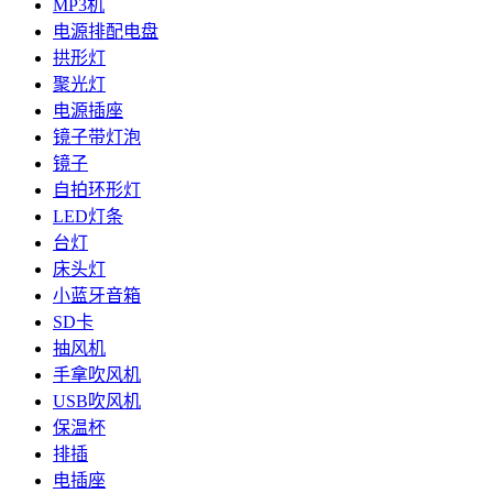
MP3机
电源排配电盘
拱形灯
聚光灯
电源插座
镜子带灯泡
镜子
自拍环形灯
LED灯条
台灯
床头灯
小蓝牙音箱
SD卡
抽风机
手拿吹风机
USB吹风机
保温杯
排插
电插座