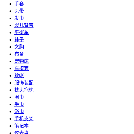
手套
头带
发巾
婴儿背带
平衡车
袜子
文胸
布条
宠物床
车椅套
蚊帐
服饰装配
枕头抱枕
围巾
手巾
浴巾
手机支架
笔记本
仪表盘