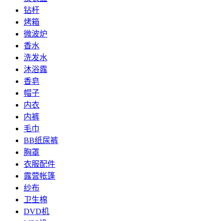
钻杆
烤箱
微波炉
香水
洗发水
沐浴露
香皂
帽子
内衣
内裤
毛巾
BB纸尿裤
胸罩
衣服配件
露营帐篷
纱布
卫生棉
DVD机