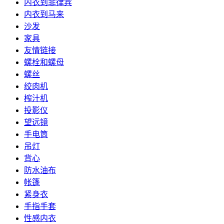
内衣到菲律宾
内衣到马来
沙发
家具
友情链接
螺栓和螺母
螺丝
绞肉机
榨汁机
投影仪
望远镜
手电筒
吊灯
背心
防水油布
帐篷
紧身衣
手指手套
性感内衣