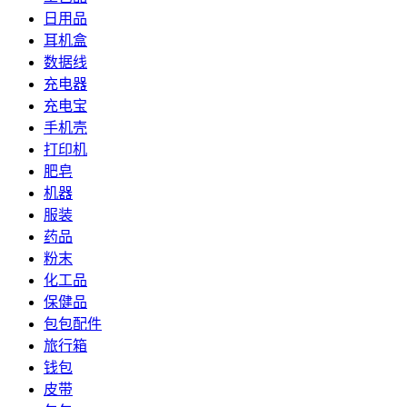
日用品
耳机盒
数据线
充电器
充电宝
手机壳
打印机
肥皂
机器
服装
药品
粉末
化工品
保健品
包包配件
旅行箱
钱包
皮带