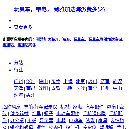
玩具车，带电， 到雅加达海派费多少？
查看更多
查看更多相关内容：
到雅加达海派
、
海派
、
玩具车
、
玩具车到雅加达海派
、
雅加达
、
雅加达海派
分站
行业
广州
|
深圳
|
佛山
|
东莞
|
上海
|
北京
|
厦门
|
济南
|
武汉
|
天津
|
南昌
|
沈阳
|
青岛
|
昆明
|
长沙
|
南宁
|
杭州
|
中山
|
珠海
|
惠州
|
迷你风扇
|
导航/行车记录仪
|
机械
|
家电
|
汽车配件
|
风扇
|
瓷
砖
|
健身器材
|
灯具
|
瓶子
|
电动车配件
|
手机钢化膜
|
手机配
件
|
办公桌
|
主板
|
显示器
|
电器
|
电动车
|
沙发
|
家具
|
友情链
接
|
螺栓和螺母
|
螺丝
|
绞肉机
|
榨汁机
|
投影仪
|
望远镜
|
手电