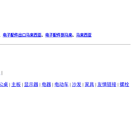
、
电子配件出口马来西亚
、
电子配件到马来
、
马来西亚
州
|
公桌
|
主板
|
显示器
|
电器
|
电动车
|
沙发
|
家具
|
友情链接
|
螺栓