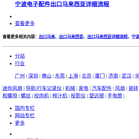
宁波电子配件出口马来西亚详细流程
查看更多
查看更多相关内容：
出口马来
、
出口马来西亚
、
出口马来西亚详细流程
、
宁
分站
行业
广州
|
深圳
|
佛山
|
东莞
|
上海
|
北京
|
厦门
|
济南
|
武汉
|
迷你风扇
|
导航/行车记录仪
|
机械
|
家电
|
汽车配件
|
风扇
|
瓷砖
和螺母
|
螺丝
|
绞肉机
|
榨汁机
|
投影仪
|
望远镜
|
手电筒
|
国内专栏
网站专栏
更多