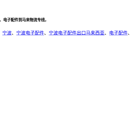
代、电子配件到马来物流专线，
、
宁波
、
宁波电子配件
、
宁波电子配件出口马来西亚
、
电子配件