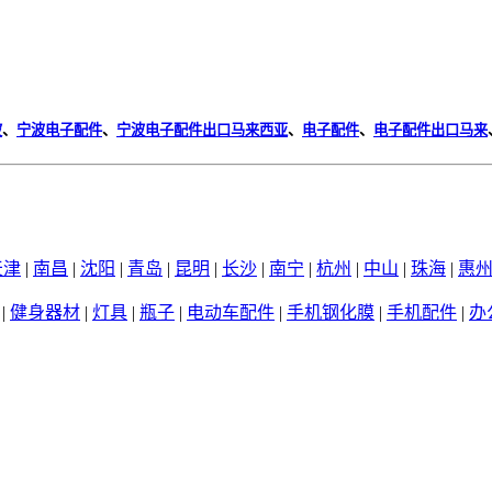
波
、
宁波电子配件
、
宁波电子配件出口马来西亚
、
电子配件
、
电子配件出口马来
天津
|
南昌
|
沈阳
|
青岛
|
昆明
|
长沙
|
南宁
|
杭州
|
中山
|
珠海
|
惠
|
健身器材
|
灯具
|
瓶子
|
电动车配件
|
手机钢化膜
|
手机配件
|
办