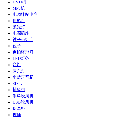
DVD机
MP3机
电源排配电盘
拱形灯
聚光灯
电源插座
镜子带灯泡
镜子
自拍环形灯
LED灯条
台灯
床头灯
小蓝牙音箱
SD卡
抽风机
手拿吹风机
USB吹风机
保温杯
排插