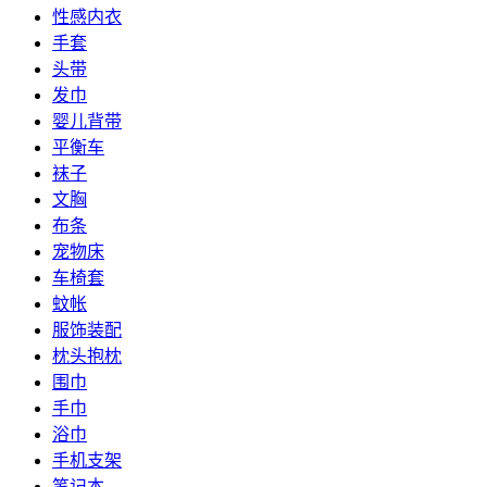
性感内衣
手套
头带
发巾
婴儿背带
平衡车
袜子
文胸
布条
宠物床
车椅套
蚊帐
服饰装配
枕头抱枕
围巾
手巾
浴巾
手机支架
笔记本