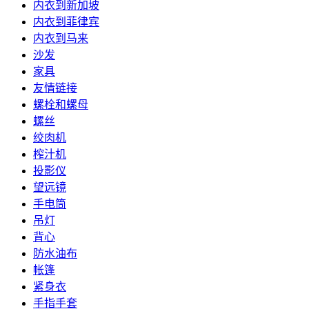
内衣到新加坡
内衣到菲律宾
内衣到马来
沙发
家具
友情链接
螺栓和螺母
螺丝
绞肉机
榨汁机
投影仪
望远镜
手电筒
吊灯
背心
防水油布
帐篷
紧身衣
手指手套