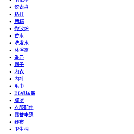
仪表盘
钻杆
烤箱
微波炉
香水
洗发水
沐浴露
香皂
帽子
内衣
内裤
毛巾
BB纸尿裤
胸罩
衣服配件
露营帐篷
纱布
卫生棉