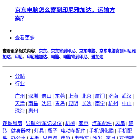
京东电脑怎么寄到印尼雅加达，运输方
案？
查看更多
查看更多相关内容：
京东
、
京东寄到印尼
、
京东电脑
、
京东电脑寄到印尼雅
加达
、
印尼
、
印尼雅加达
、
电脑
、
电脑寄到印尼
、
雅加达
分站
行业
广州
|
深圳
|
佛山
|
东莞
|
上海
|
北京
|
厦门
|
济南
|
武汉
|
天津
|
南昌
|
沈阳
|
青岛
|
昆明
|
长沙
|
南宁
|
杭州
|
中山
|
珠海
|
惠州
|
迷你风扇
|
导航/行车记录仪
|
机械
|
家电
|
汽车配件
|
风扇
|
瓷
砖
|
健身器材
|
灯具
|
瓶子
|
电动车配件
|
手机钢化膜
|
手机配
件
|
办公桌
|
主板
|
显示器
|
电器
|
电动车
|
沙发
|
家具
|
友情链