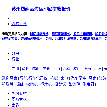
苏州纺织品海运印尼拼箱报价
查看更多
查看更多相关内容：
印尼拼箱专线
、
印尼拼箱报价
、
印尼拼箱费用
、
印尼海
品物流方案
、
纺织品运输费用
、
苏州
、
苏州到印尼拼箱
、
苏州到印尼海运
、
分站
行业
广州
|
深圳
|
佛山
|
东莞
|
上海
|
北京
|
厦门
|
济南
|
武汉
|
迷你风扇
|
导航/行车记录仪
|
机械
|
家电
|
汽车配件
|
风扇
|
瓷砖
和螺母
|
螺丝
|
绞肉机
|
榨汁机
|
投影仪
|
望远镜
|
手电筒
|
国内专栏
网站专栏
更多