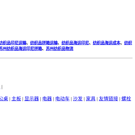
纺织品印尼运输
、
纺织品拼箱运输
、
纺织品海运印尼
、
纺织品海运成本
、
纺织
苏州纺织品海运印尼拼箱
、
苏州纺织品物流
州
|
公桌
|
主板
|
显示器
|
电器
|
电动车
|
沙发
|
家具
|
友情链接
|
螺栓