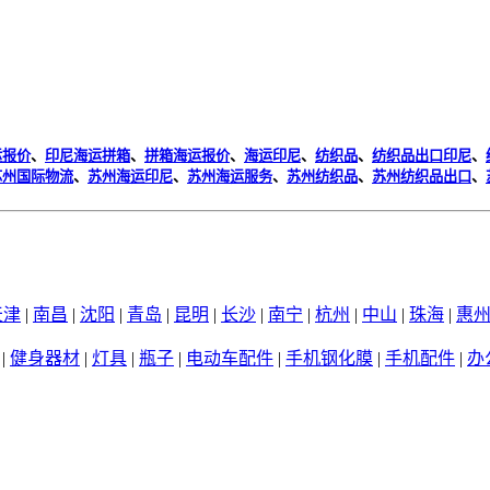
运报价
、
印尼海运拼箱
、
拼箱海运报价
、
海运印尼
、
纺织品
、
纺织品出口印尼
、
苏州国际物流
、
苏州海运印尼
、
苏州海运服务
、
苏州纺织品
、
苏州纺织品出口
、
天津
|
南昌
|
沈阳
|
青岛
|
昆明
|
长沙
|
南宁
|
杭州
|
中山
|
珠海
|
惠
|
健身器材
|
灯具
|
瓶子
|
电动车配件
|
手机钢化膜
|
手机配件
|
办