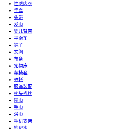
性感内衣
手套
头带
发巾
婴儿背带
平衡车
袜子
文胸
布条
宠物床
车椅套
蚊帐
服饰装配
枕头抱枕
围巾
手巾
浴巾
手机支架
笔记本