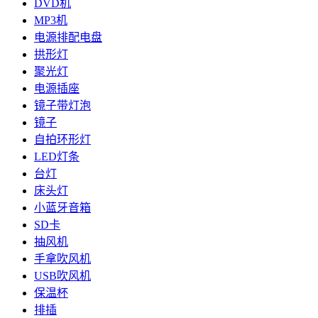
DVD机
MP3机
电源排配电盘
拱形灯
聚光灯
电源插座
镜子带灯泡
镜子
自拍环形灯
LED灯条
台灯
床头灯
小蓝牙音箱
SD卡
抽风机
手拿吹风机
USB吹风机
保温杯
排插