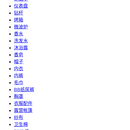
仪表盘
钻杆
烤箱
微波炉
香水
洗发水
沐浴露
香皂
帽子
内衣
内裤
毛巾
BB纸尿裤
胸罩
衣服配件
露营帐篷
纱布
卫生棉