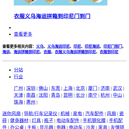
衣服义乌海运拼箱到印尼门到门
查看更多
查看更多相关内容：
义乌
、
义乌海运印尼
、
印尼
、
印尼海运
、
印尼门到门
、
海运
、
海运拼箱到印尼
、
衣服
、
衣服义乌海运拼箱到印尼
、
衣服到印尼
分站
行业
广州
|
深圳
|
佛山
|
东莞
|
上海
|
北京
|
厦门
|
济南
|
武汉
|
天津
|
南昌
|
沈阳
|
青岛
|
昆明
|
长沙
|
南宁
|
杭州
|
中山
|
珠海
|
惠州
|
迷你风扇
|
导航/行车记录仪
|
机械
|
家电
|
汽车配件
|
风扇
|
瓷
砖
|
健身器材
|
灯具
|
瓶子
|
电动车配件
|
手机钢化膜
|
手机配
件
|
办公桌
|
主板
|
显示器
|
电器
|
电动车
|
沙发
|
家具
|
友情链