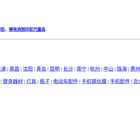
印尼
、
锂电池到印尼巴厘岛
天津
|
南昌
|
沈阳
|
青岛
|
昆明
|
长沙
|
南宁
|
杭州
|
中山
|
珠海
|
惠
|
健身器材
|
灯具
|
瓶子
|
电动车配件
|
手机钢化膜
|
手机配件
|
办