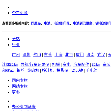
查看更多
查看更多相关内容：
巴厘岛
、
电池
、
电池到印尼
、
电池到巴厘岛
、
锂电池到
分站
行业
广州
|
深圳
|
佛山
|
东莞
|
上海
|
北京
|
厦门
|
济南
|
武汉
|
迷你风扇
|
导航/行车记录仪
|
机械
|
家电
|
汽车配件
|
风扇
|
瓷砖
和螺母
|
螺丝
|
绞肉机
|
榨汁机
|
投影仪
|
望远镜
|
手电筒
|
国内专栏
网站专栏
更多
办公桌到马来