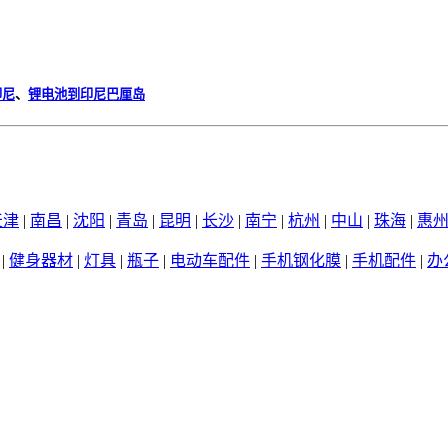
印尼
、
锂电池到印尼巴厘岛
天津
|
南昌
|
沈阳
|
青岛
|
昆明
|
长沙
|
南宁
|
杭州
|
中山
|
珠海
|
惠
|
健身器材
|
灯具
|
瓶子
|
电动车配件
|
手机钢化膜
|
手机配件
|
办