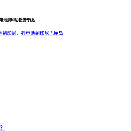
锂电池到印尼物流专线，
池到印尼
、
锂电池到印尼巴厘岛
？