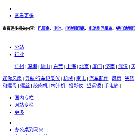
查看更多
查看更多相关内容：
巴厘岛
、
电池
、
电池到印尼
、
电池到巴厘岛
、
锂电池到
分站
行业
广州
|
深圳
|
佛山
|
东莞
|
上海
|
北京
|
厦门
|
济南
|
武汉
|
迷你风扇
|
导航/行车记录仪
|
机械
|
家电
|
汽车配件
|
风扇
|
瓷砖
和螺母
|
螺丝
|
绞肉机
|
榨汁机
|
投影仪
|
望远镜
|
手电筒
|
国内专栏
网站专栏
更多
办公桌到马来