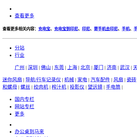
查看更多
查看更多相关内容：
充电宝
、
充电宝到印尼
、
印尼
、
寄手机去印尼
、
手机
、
分站
行业
广州
|
深圳
|
佛山
|
东莞
|
上海
|
北京
|
厦门
|
济南
|
武汉
|
迷你风扇
|
导航/行车记录仪
|
机械
|
家电
|
汽车配件
|
风扇
|
瓷砖
和螺母
|
螺丝
|
绞肉机
|
榨汁机
|
投影仪
|
望远镜
|
手电筒
|
国内专栏
网站专栏
更多
办公桌到马来