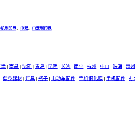
手机到印尼
、
电器
、
电器到印尼
天津
|
南昌
|
沈阳
|
青岛
|
昆明
|
长沙
|
南宁
|
杭州
|
中山
|
珠海
|
惠
|
健身器材
|
灯具
|
瓶子
|
电动车配件
|
手机钢化膜
|
手机配件
|
办