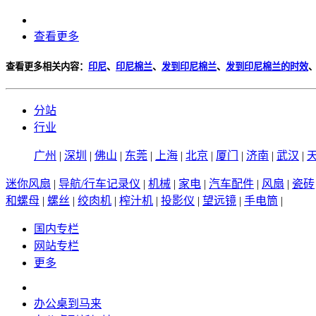
查看更多
查看更多相关内容：
印尼
、
印尼棉兰
、
发到印尼棉兰
、
发到印尼棉兰的时效
分站
行业
广州
|
深圳
|
佛山
|
东莞
|
上海
|
北京
|
厦门
|
济南
|
武汉
|
迷你风扇
|
导航/行车记录仪
|
机械
|
家电
|
汽车配件
|
风扇
|
瓷砖
和螺母
|
螺丝
|
绞肉机
|
榨汁机
|
投影仪
|
望远镜
|
手电筒
|
国内专栏
网站专栏
更多
办公桌到马来