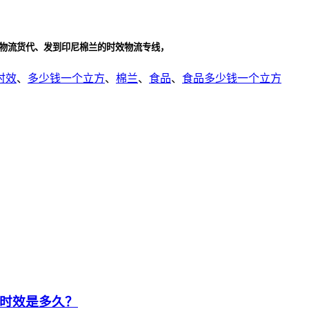
效物流货代、发到印尼棉兰的时效物流专线，
时效
、
多少钱一个立方
、
棉兰
、
食品
、
食品多少钱一个立方
时效是多久？