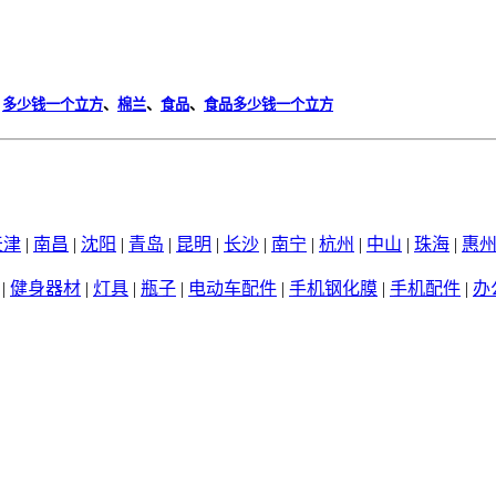
、
多少钱一个立方
、
棉兰
、
食品
、
食品多少钱一个立方
天津
|
南昌
|
沈阳
|
青岛
|
昆明
|
长沙
|
南宁
|
杭州
|
中山
|
珠海
|
惠
|
健身器材
|
灯具
|
瓶子
|
电动车配件
|
手机钢化膜
|
手机配件
|
办