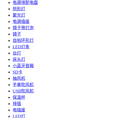
电源排配电盘
拱形灯
聚光灯
电源插座
镜子带灯泡
镜子
自拍环形灯
LED灯条
台灯
床头灯
小蓝牙音箱
SD卡
抽风机
手拿吹风机
USB吹风机
保温杯
排插
电插座
LED灯