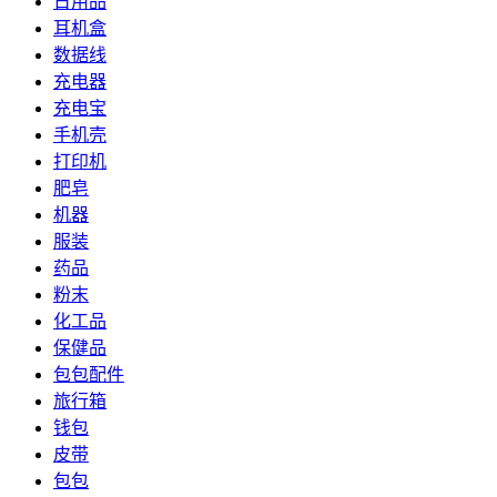
日用品
耳机盒
数据线
充电器
充电宝
手机壳
打印机
肥皂
机器
服装
药品
粉末
化工品
保健品
包包配件
旅行箱
钱包
皮带
包包