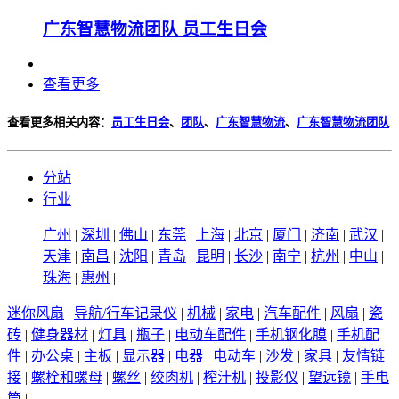
广东智慧物流团队 员工生日会
查看更多
查看更多相关内容：
员工生日会
、
团队
、
广东智慧物流
、
广东智慧物流团队
分站
行业
广州
|
深圳
|
佛山
|
东莞
|
上海
|
北京
|
厦门
|
济南
|
武汉
|
天津
|
南昌
|
沈阳
|
青岛
|
昆明
|
长沙
|
南宁
|
杭州
|
中山
|
珠海
|
惠州
|
迷你风扇
|
导航/行车记录仪
|
机械
|
家电
|
汽车配件
|
风扇
|
瓷
砖
|
健身器材
|
灯具
|
瓶子
|
电动车配件
|
手机钢化膜
|
手机配
件
|
办公桌
|
主板
|
显示器
|
电器
|
电动车
|
沙发
|
家具
|
友情链
接
|
螺栓和螺母
|
螺丝
|
绞肉机
|
榨汁机
|
投影仪
|
望远镜
|
手电
筒
|