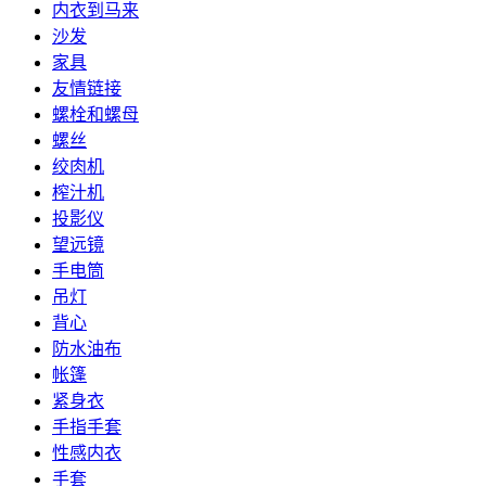
内衣到马来
沙发
家具
友情链接
螺栓和螺母
螺丝
绞肉机
榨汁机
投影仪
望远镜
手电筒
吊灯
背心
防水油布
帐篷
紧身衣
手指手套
性感内衣
手套