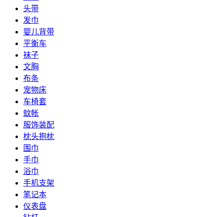
头带
发巾
婴儿背带
平衡车
袜子
文胸
布条
宠物床
车椅套
蚊帐
服饰装配
枕头抱枕
围巾
手巾
浴巾
手机支架
笔记本
仪表盘