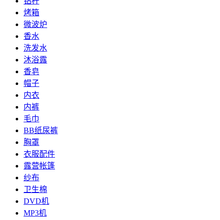
钻杆
烤箱
微波炉
香水
洗发水
沐浴露
香皂
帽子
内衣
内裤
毛巾
BB纸尿裤
胸罩
衣服配件
露营帐篷
纱布
卫生棉
DVD机
MP3机