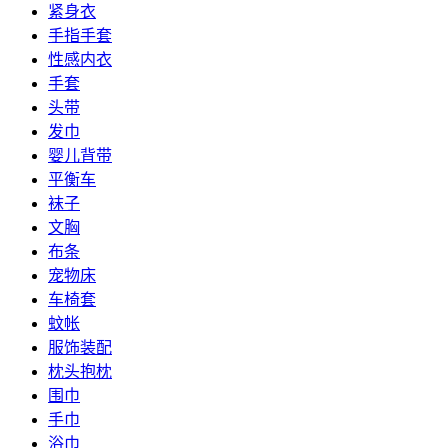
紧身衣
手指手套
性感内衣
手套
头带
发巾
婴儿背带
平衡车
袜子
文胸
布条
宠物床
车椅套
蚊帐
服饰装配
枕头抱枕
围巾
手巾
浴巾