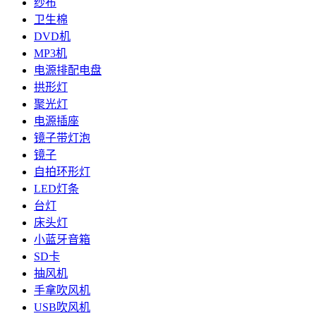
纱布
卫生棉
DVD机
MP3机
电源排配电盘
拱形灯
聚光灯
电源插座
镜子带灯泡
镜子
自拍环形灯
LED灯条
台灯
床头灯
小蓝牙音箱
SD卡
抽风机
手拿吹风机
USB吹风机