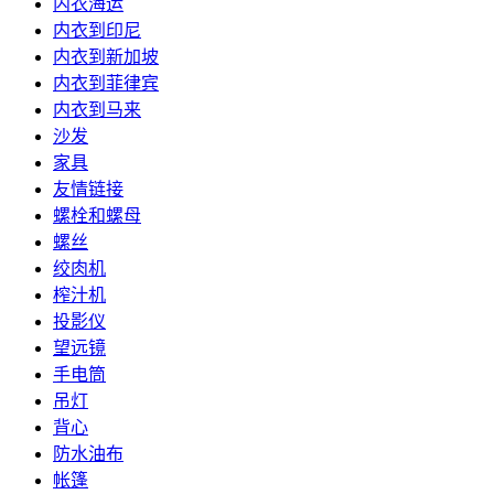
内衣海运
内衣到印尼
内衣到新加坡
内衣到菲律宾
内衣到马来
沙发
家具
友情链接
螺栓和螺母
螺丝
绞肉机
榨汁机
投影仪
望远镜
手电筒
吊灯
背心
防水油布
帐篷