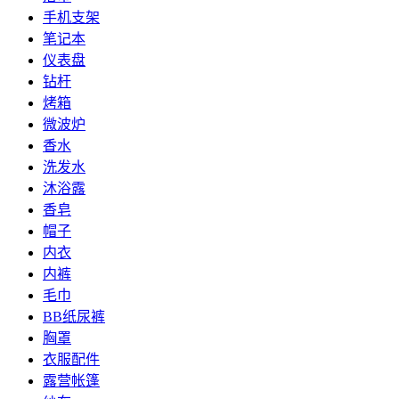
手机支架
笔记本
仪表盘
钻杆
烤箱
微波炉
香水
洗发水
沐浴露
香皂
帽子
内衣
内裤
毛巾
BB纸尿裤
胸罩
衣服配件
露营帐篷