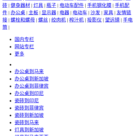
砖
|
健身器材
|
灯具
|
瓶子
|
电动车配件
|
手机钢化膜
|
手机配
件
|
办公桌
|
主板
|
显示器
|
电器
|
电动车
|
沙发
|
家具
|
友情链
接
|
螺栓和螺母
|
螺丝
|
绞肉机
|
榨汁机
|
投影仪
|
望远镜
|
手电
筒
|
国内专栏
网站专栏
更多
办公桌到马来
办公桌到新加坡
办公桌到菲律宾
办公桌到印尼
瓷砖到印尼
瓷砖到菲律宾
瓷砖到新加坡
瓷砖到马来
灯具到新加坡