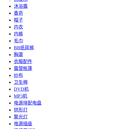
沐浴露
香皂
帽子
内衣
内裤
毛巾
BB纸尿裤
胸罩
衣服配件
露营帐篷
纱布
卫生棉
DVD机
MP3机
电源排配电盘
拱形灯
聚光灯
电源插座