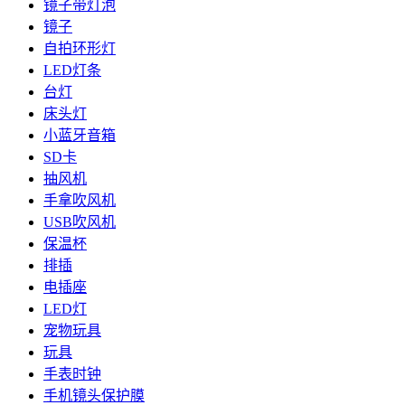
镜子带灯泡
镜子
自拍环形灯
LED灯条
台灯
床头灯
小蓝牙音箱
SD卡
抽风机
手拿吹风机
USB吹风机
保温杯
排插
电插座
LED灯
宠物玩具
玩具
手表时钟
手机镜头保护膜