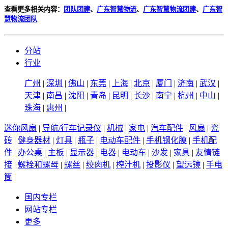
查看更多相关内容：
团队团建
、
广东智慧物流
、
广东智慧物流团建
、
广东智
慧物流团队
分站
行业
广州
|
深圳
|
佛山
|
东莞
|
上海
|
北京
|
厦门
|
济南
|
武汉
|
天津
|
南昌
|
沈阳
|
青岛
|
昆明
|
长沙
|
南宁
|
杭州
|
中山
|
珠海
|
惠州
|
迷你风扇
|
导航/行车记录仪
|
机械
|
家电
|
汽车配件
|
风扇
|
瓷
砖
|
健身器材
|
灯具
|
瓶子
|
电动车配件
|
手机钢化膜
|
手机配
件
|
办公桌
|
主板
|
显示器
|
电器
|
电动车
|
沙发
|
家具
|
友情链
接
|
螺栓和螺母
|
螺丝
|
绞肉机
|
榨汁机
|
投影仪
|
望远镜
|
手电
筒
|
国内专栏
网站专栏
更多