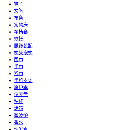
袜子
文胸
布条
宠物床
车椅套
蚊帐
服饰装配
枕头抱枕
围巾
手巾
浴巾
手机支架
笔记本
仪表盘
钻杆
烤箱
微波炉
香水
洗发水