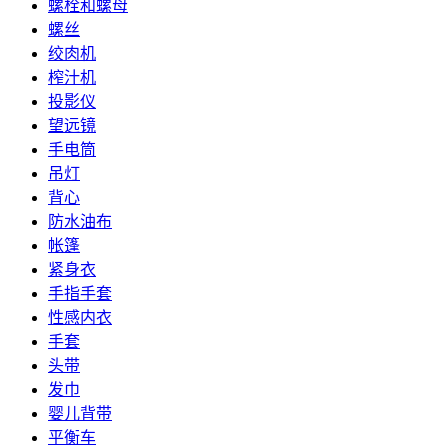
螺栓和螺母
螺丝
绞肉机
榨汁机
投影仪
望远镜
手电筒
吊灯
背心
防水油布
帐篷
紧身衣
手指手套
性感内衣
手套
头带
发巾
婴儿背带
平衡车