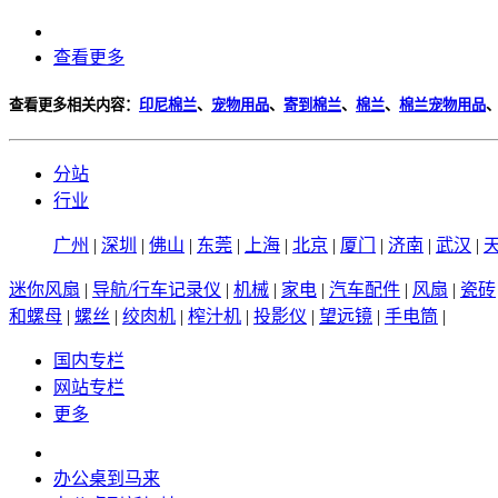
查看更多
查看更多相关内容：
印尼棉兰
、
宠物用品
、
寄到棉兰
、
棉兰
、
棉兰宠物用品
分站
行业
广州
|
深圳
|
佛山
|
东莞
|
上海
|
北京
|
厦门
|
济南
|
武汉
|
迷你风扇
|
导航/行车记录仪
|
机械
|
家电
|
汽车配件
|
风扇
|
瓷砖
和螺母
|
螺丝
|
绞肉机
|
榨汁机
|
投影仪
|
望远镜
|
手电筒
|
国内专栏
网站专栏
更多
办公桌到马来