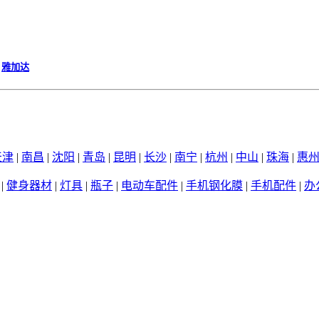
、
雅加达
天津
|
南昌
|
沈阳
|
青岛
|
昆明
|
长沙
|
南宁
|
杭州
|
中山
|
珠海
|
惠
|
健身器材
|
灯具
|
瓶子
|
电动车配件
|
手机钢化膜
|
手机配件
|
办