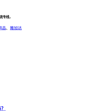
物流专线，
用品
、
雅加达
吗？