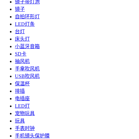
镜子带灯泡
镜子
自拍环形灯
LED灯条
台灯
床头灯
小蓝牙音箱
SD卡
抽风机
手拿吹风机
USB吹风机
保温杯
排插
电插座
LED灯
宠物玩具
玩具
手表时钟
手机镜头保护膜