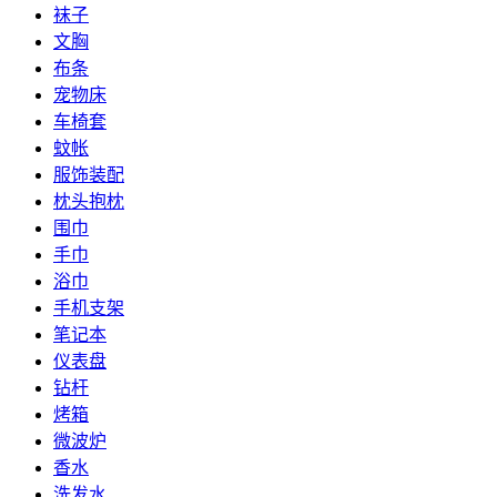
袜子
文胸
布条
宠物床
车椅套
蚊帐
服饰装配
枕头抱枕
围巾
手巾
浴巾
手机支架
笔记本
仪表盘
钻杆
烤箱
微波炉
香水
洗发水