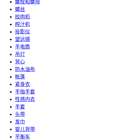
螺栓和螺母
螺丝
绞肉机
榨汁机
投影仪
望远镜
手电筒
吊灯
背心
防水油布
帐篷
紧身衣
手指手套
性感内衣
手套
头带
发巾
婴儿背带
平衡车