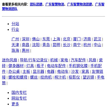
查看更多相关内容：
团队团建
、
广东智慧物流
、
广东智慧物流团建
、
广东智
慧物流团队
分站
行业
广州
|
深圳
|
佛山
|
东莞
|
上海
|
北京
|
厦门
|
济南
|
武汉
|
天津
|
南昌
|
沈阳
|
青岛
|
昆明
|
长沙
|
南宁
|
杭州
|
中山
|
珠海
|
惠州
|
迷你风扇
|
导航/行车记录仪
|
机械
|
家电
|
汽车配件
|
风扇
|
瓷
砖
|
健身器材
|
灯具
|
瓶子
|
电动车配件
|
手机钢化膜
|
手机配
件
|
办公桌
|
主板
|
显示器
|
电器
|
电动车
|
沙发
|
家具
|
友情链
接
|
螺栓和螺母
|
螺丝
|
绞肉机
|
榨汁机
|
投影仪
|
望远镜
|
手电
筒
|
国内专栏
网站专栏
更多