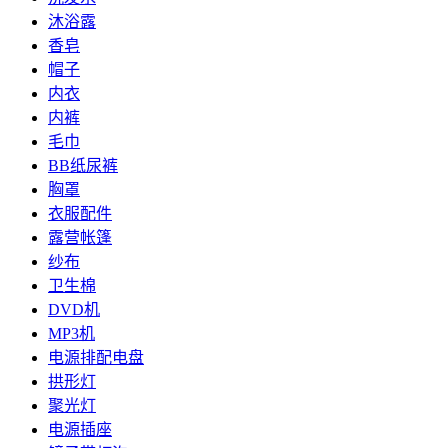
沐浴露
香皂
帽子
内衣
内裤
毛巾
BB纸尿裤
胸罩
衣服配件
露营帐篷
纱布
卫生棉
DVD机
MP3机
电源排配电盘
拱形灯
聚光灯
电源插座