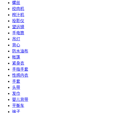
螺丝
绞肉机
榨汁机
投影仪
望远镜
手电筒
吊灯
背心
防水油布
帐篷
紧身衣
手指手套
性感内衣
手套
头带
发巾
婴儿背带
平衡车
袜子