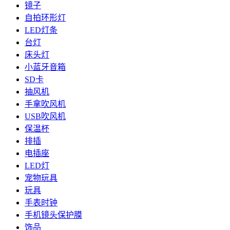
镜子
自拍环形灯
LED灯条
台灯
床头灯
小蓝牙音箱
SD卡
抽风机
手拿吹风机
USB吹风机
保温杯
排插
电插座
LED灯
宠物玩具
玩具
手表时钟
手机镜头保护膜
饰品