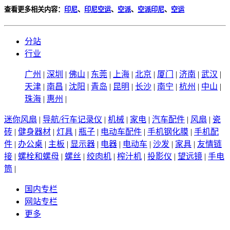
查看更多相关内容：
印尼
、
印尼空运
、
空派
、
空派印尼
、
空运
分站
行业
广州
|
深圳
|
佛山
|
东莞
|
上海
|
北京
|
厦门
|
济南
|
武汉
|
天津
|
南昌
|
沈阳
|
青岛
|
昆明
|
长沙
|
南宁
|
杭州
|
中山
|
珠海
|
惠州
|
迷你风扇
|
导航/行车记录仪
|
机械
|
家电
|
汽车配件
|
风扇
|
瓷
砖
|
健身器材
|
灯具
|
瓶子
|
电动车配件
|
手机钢化膜
|
手机配
件
|
办公桌
|
主板
|
显示器
|
电器
|
电动车
|
沙发
|
家具
|
友情链
接
|
螺栓和螺母
|
螺丝
|
绞肉机
|
榨汁机
|
投影仪
|
望远镜
|
手电
筒
|
国内专栏
网站专栏
更多