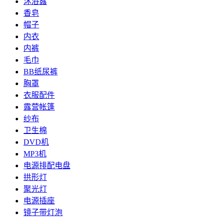
沐浴露
香皂
帽子
内衣
内裤
毛巾
BB纸尿裤
胸罩
衣服配件
露营帐篷
纱布
卫生棉
DVD机
MP3机
电源排配电盘
拱形灯
聚光灯
电源插座
镜子带灯泡