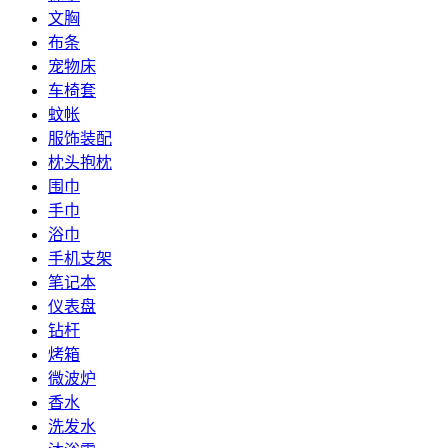
文胸
布条
宠物床
车椅套
蚊帐
服饰装配
枕头抱枕
围巾
手巾
浴巾
手机支架
笔记本
仪表盘
钻杆
烤箱
微波炉
香水
洗发水