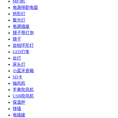
MP3机
电源排配电盘
拱形灯
聚光灯
电源插座
镜子带灯泡
镜子
自拍环形灯
LED灯条
台灯
床头灯
小蓝牙音箱
SD卡
抽风机
手拿吹风机
USB吹风机
保温杯
排插
电插座