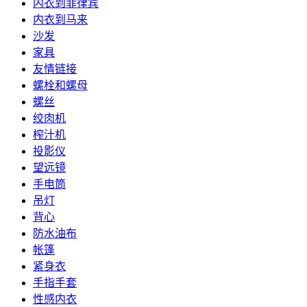
内衣到菲律宾
内衣到马来
沙发
家具
友情链接
螺栓和螺母
螺丝
绞肉机
榨汁机
投影仪
望远镜
手电筒
吊灯
背心
防水油布
帐篷
紧身衣
手指手套
性感内衣