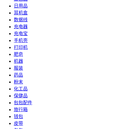
日用品
耳机盒
数据线
充电器
充电宝
手机壳
打印机
肥皂
机器
服装
药品
粉末
化工品
保健品
包包配件
旅行箱
钱包
皮带