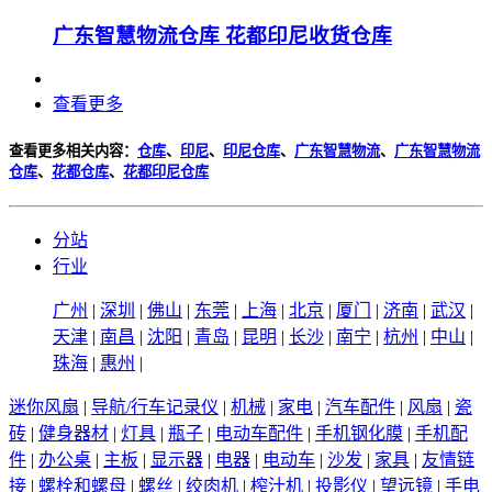
广东智慧物流仓库 花都印尼收货仓库
查看更多
查看更多相关内容：
仓库
、
印尼
、
印尼仓库
、
广东智慧物流
、
广东智慧物流
仓库
、
花都仓库
、
花都印尼仓库
分站
行业
广州
|
深圳
|
佛山
|
东莞
|
上海
|
北京
|
厦门
|
济南
|
武汉
|
天津
|
南昌
|
沈阳
|
青岛
|
昆明
|
长沙
|
南宁
|
杭州
|
中山
|
珠海
|
惠州
|
迷你风扇
|
导航/行车记录仪
|
机械
|
家电
|
汽车配件
|
风扇
|
瓷
砖
|
健身器材
|
灯具
|
瓶子
|
电动车配件
|
手机钢化膜
|
手机配
件
|
办公桌
|
主板
|
显示器
|
电器
|
电动车
|
沙发
|
家具
|
友情链
接
|
螺栓和螺母
|
螺丝
|
绞肉机
|
榨汁机
|
投影仪
|
望远镜
|
手电