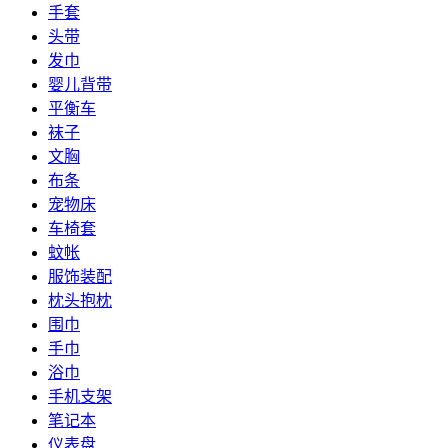
手套
头带
发巾
婴儿背带
平衡车
袜子
文胸
布条
宠物床
车椅套
蚊帐
服饰装配
枕头抱枕
围巾
手巾
浴巾
手机支架
笔记本
仪表盘