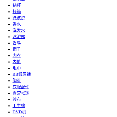
钻杆
烤箱
微波炉
香水
洗发水
沐浴露
香皂
帽子
内衣
内裤
毛巾
BB纸尿裤
胸罩
衣服配件
露营帐篷
纱布
卫生棉
DVD机