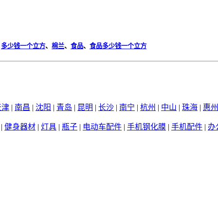
、
多少钱一个立方
、
棉兰
、
食品
、
食品多少钱一个立方
天津
|
南昌
|
沈阳
|
青岛
|
昆明
|
长沙
|
南宁
|
杭州
|
中山
|
珠海
|
惠
|
健身器材
|
灯具
|
瓶子
|
电动车配件
|
手机钢化膜
|
手机配件
|
办