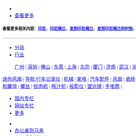
查看更多
查看更多相关内容：
印尼
、
印尼棉兰
、
发到印尼棉兰
、
发到印尼棉兰的时效
分站
行业
广州
|
深圳
|
佛山
|
东莞
|
上海
|
北京
|
厦门
|
济南
|
武汉
|
迷你风扇
|
导航/行车记录仪
|
机械
|
家电
|
汽车配件
|
风扇
|
瓷砖
和螺母
|
螺丝
|
绞肉机
|
榨汁机
|
投影仪
|
望远镜
|
手电筒
|
国内专栏
网站专栏
更多
办公桌到马来