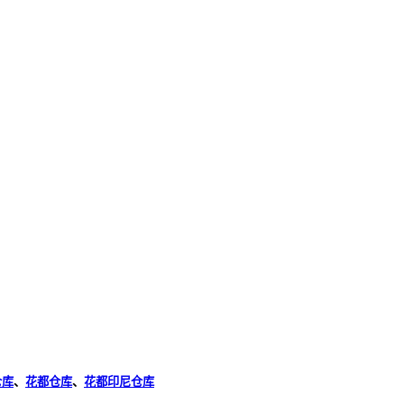
仓库
、
花都仓库
、
花都印尼仓库