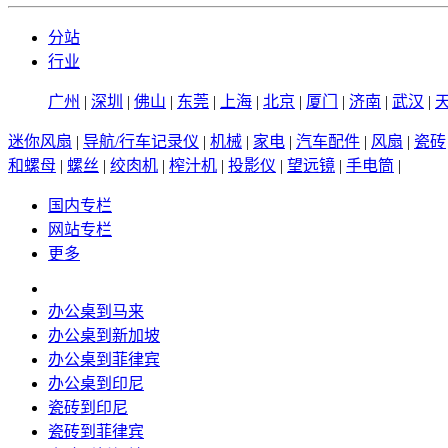
分站
行业
广州
|
深圳
|
佛山
|
东莞
|
上海
|
北京
|
厦门
|
济南
|
武汉
|
迷你风扇
|
导航/行车记录仪
|
机械
|
家电
|
汽车配件
|
风扇
|
瓷砖
和螺母
|
螺丝
|
绞肉机
|
榨汁机
|
投影仪
|
望远镜
|
手电筒
|
国内专栏
网站专栏
更多
办公桌到马来
办公桌到新加坡
办公桌到菲律宾
办公桌到印尼
瓷砖到印尼
瓷砖到菲律宾